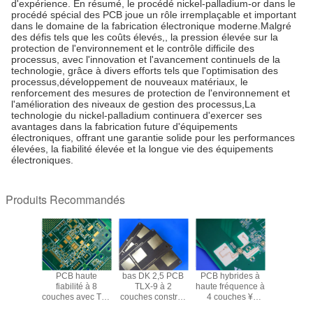
d'expérience. En résumé, le procédé nickel-palladium-or dans le
procédé spécial des PCB joue un rôle irremplaçable et important
dans le domaine de la fabrication électronique moderne.Malgré
des défis tels que les coûts élevés,, la pression élevée sur la
protection de l'environnement et le contrôle difficile des
processus, avec l'innovation et l'avancement continuels de la
technologie, grâce à divers efforts tels que l'optimisation des
processus,développement de nouveaux matériaux, le
renforcement des mesures de protection de l'environnement et
l'amélioration des niveaux de gestion des processus,La
technologie du nickel-palladium continuera d'exercer ses
avantages dans la fabrication future d'équipements
électroniques, offrant une garantie solide pour les performances
élevées, la fiabilité élevée et la longue vie des équipements
électroniques.
Produits Recommandés
ches de
PCB haute
bas DK 2,5 PCB
PCB hybrides à
TMM10i H
rides à
fiabilité à 8
TLX-9 à 2
haute fréquence à
Therm
réquence
couches avec TU-
couches construit
4 couches ¥
Micro
003C
865TM (TG180
sur un
RO4003C + FR4
Laminate