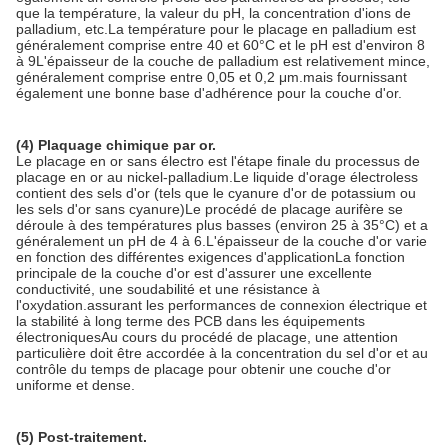
que la température, la valeur du pH, la concentration d'ions de
palladium, etc.La température pour le placage en palladium est
généralement comprise entre 40 et 60°C et le pH est d'environ 8
à 9L'épaisseur de la couche de palladium est relativement mince,
généralement comprise entre 0,05 et 0,2 μm.mais fournissant
également une bonne base d'adhérence pour la couche d'or.
(4) Plaquage chimique par or.
Le placage en or sans électro est l'étape finale du processus de
placage en or au nickel-palladium.Le liquide d'orage électroless
contient des sels d'or (tels que le cyanure d'or de potassium ou
les sels d'or sans cyanure)Le procédé de placage aurifère se
déroule à des températures plus basses (environ 25 à 35°C) et a
généralement un pH de 4 à 6.L'épaisseur de la couche d'or varie
en fonction des différentes exigences d'applicationLa fonction
principale de la couche d'or est d'assurer une excellente
conductivité, une soudabilité et une résistance à
l'oxydation.assurant les performances de connexion électrique et
la stabilité à long terme des PCB dans les équipements
électroniquesAu cours du procédé de placage, une attention
particulière doit être accordée à la concentration du sel d'or et au
contrôle du temps de placage pour obtenir une couche d'or
uniforme et dense.
(5) Post-traitement.