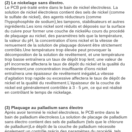
(2) Le nickelage sans électro.
Le PCB pré-traité entre dans le bain de nickel électroless. La
solution de nickel électroless contient des sels de nickel (comme
le sulfate de nickel), des agents réducteurs (comme
l'hypophosphite de sodium),les tampons, stabilisateurs et autres
ingrédients.Les ions nickel sont réduits et déposés sur la surface
du cuivre pour former une couche de nickelAu cours du procédé
de plaquage au nickel, des paramètres tels que la température,
la valeur du pH, la concentration d'ions nickel et la vitesse de
remuement de la solution de plaquage doivent être strictement
contrôlés.Une température trop élevée peut provoquer la
décomposition de la solution de revêtement, et une température
trop basse entraînera un taux de dépôt trop lent; une valeur de
pH incorrecte affectera le taux de dépôt du nickel et la qualité du
revêtement;une concentration insuffisante d'ions nickel
entraînera une épaisseur de revêtement inégaleLa vitesse
d'agitation trop rapide ou excessive affectera le taux de dépôt de
nickel et la qualité du revêtement.L'épaisseur de la couche de
nickel est généralement contrôlée à 3 - 5 μm, ce qui est réalisé
en contrôlant le temps de nickelage.
(3) Plaquage au palladium sans électro
Après avoir terminé le nickel électroless, le PCB entre dans le
bain de palladium électroless.La solution de placage de palladium
sans électro contient des sels de palladium (tels que le chlorure
de palladium)Le dépôt de la couche de palladium nécessite
également un contrôle précis des paramètres du procédé, tels