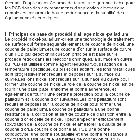
éventail d'applications.Ce procédé fournit une garantie fiable pour
les PCB dans des environnements d'application électronique
complexes, assurant la haute performance et la stabilité des
équipements électroniques.
I. Principes de base du procédé d'alliage nickel-palladium
Le procédé nickel-palladium-or est une technologie de traitement
de surface qui forme séquentiellement une couche de nickel, une
couche de palladium,et une couche d'or sur la surface de cuivre
d'un PCB par dépôt chimiqueSon principe est basé sur le
procédé redox dans les réactions chimiques.la surface en cuivre
du PCB est utilisée comme agent réducteurSous l'action de la
température spécifique, du pH et des additifs, les ions métalliques
sont progressivement réduits et déposés sur la surface du
cuivre.Les ions nickel sont réduits sur la surface du cuivre pour
former une couche de nickelLe rôle de la couche de nickel est de
fournir une base plate, uniforme et bonne adhérence, et
également de fournir une certaine protection pour la couche de
palladium et la couche d'or suivantes.Les ions palladium sont
réduits et déposés sur la couche de nickel pour former une
couche de palladiumLa couche de palladium a une bonne
résistance à la corrosion et sert de couche de transition entre la
couche d'or et celle de nickel.Il peut empêcher efficacement
l'oxydation de la couche de nickel et améliorer la qualité de la
couche d'orLa couche d'or donne au PCB une bonne
conductivité, une bonne soudabilité et une bonne résistance à
l'oxydation.s'assurer que les parties de connexion du PCB