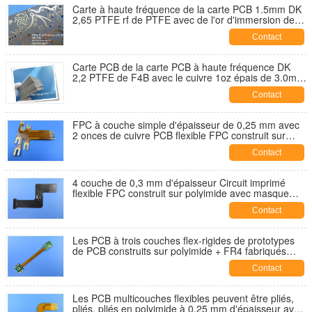
Carte à haute fréquence de la carte PCB 1.5mm DK
2,65 PTFE rf de PTFE avec de l'or d'immersion de
revêtement de l'en cuivre 3oz
Contact
Carte PCB de la carte PCB à haute fréquence DK
2,2 PTFE de F4B avec le cuivre 1oz épais de 3.0mm
et HASL sans plomb pour l'antenne de correction
Contact
FPC à couche simple d'épaisseur de 0,25 mm avec
2 onces de cuivre PCB flexible FPC construit sur
polyimide avec plaque dorée échantillon FPC
Contact
4 couche de 0,3 mm d'épaisseur Circuit imprimé
flexible FPC construit sur polyimide avec masque
noir et or d'immersion 0,03 μm
Contact
Les PCB à trois couches flex-rigides de prototypes
de PCB construits sur polyimide + FR4 fabriqués
selon la classe IPC 6012 sont appliqués pour le
Contact
système de télémétrie
Les PCB multicouches flexibles peuvent être pliés,
pliés, pliés en polyimide à 0,25 mm d'épaisseur avec