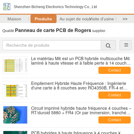
Shenzhen Bicheng Electronics Technology Co., Ltd
Maison
Produits
Au sujet de nous
Visite d'usine
>>
Panneau de carte PCB de Rogers
Qualité
supplier.
Le matériau M6 est un PCB hybride multicouche M6
laminé à haute vitesse et à faible perte à 14 couches
avec contrôle d'impédance multi-points
Contact
Empilement Hybride Haute Fréquence : Ingénierie
d'une carte à 8 couches avec RO4350B, FR-4 et
laminage séquentiel
Contact
Circuit imprimé hybride haute fréquence 4 couches –
RT/duroid 5880 + FR4 (Or par immersion, tranchée
à profondeur contrôlée)
Contact
PCB hybrides à haute fréquence à 4 couches ¥