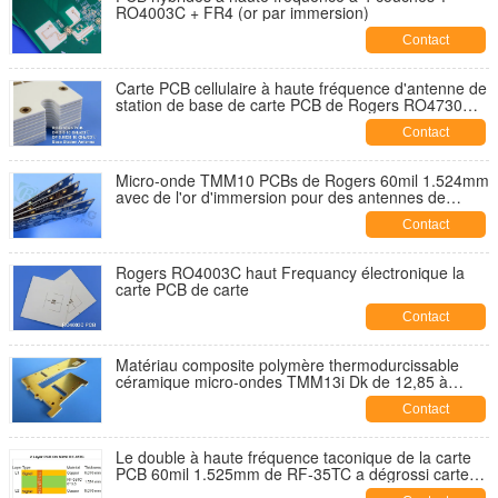
RO4003C + FR4 (or par immersion)
Contact
Carte PCB cellulaire à haute fréquence d'antenne de
station de base de carte PCB de Rogers RO4730G3
60mil 1.524mm
Contact
Micro-onde TMM10 PCBs de Rogers 60mil 1.524mm
avec de l'or d'immersion pour des antennes de
correction
Contact
Rogers RO4003C haut Frequancy électronique la
carte PCB de carte
Contact
Matériau composite polymère thermodurcissable
céramique micro-ondes TMM13i Dk de 12,85 à
haute fréquence et PCB personnalisé à 2 couches
Contact
Le double à haute fréquence taconique de la carte
PCB 60mil 1.525mm de RF-35TC a dégrossi carte
PCB de rf avec de l'or d'immersion