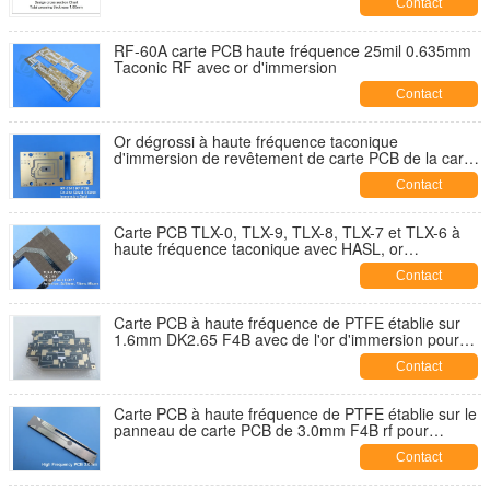
Contact
RF-60A carte PCB haute fréquence 25mil 0.635mm
Taconic RF avec or d'immersion
Contact
Or dégrossi à haute fréquence taconique
d'immersion de revêtement de carte PCB de la carte
RF-35A2 double rf 20mil 0.508mm
Contact
Carte PCB TLX-0, TLX-9, TLX-8, TLX-7 et TLX-6 à
haute fréquence taconique avec HASL, or
d'immersion, argent, étain et OSP
Contact
Carte PCB à haute fréquence de PTFE établie sur
1.6mm DK2.65 F4B avec de l'or d'immersion pour
des coupleurs
Contact
Carte PCB à haute fréquence de PTFE établie sur le
panneau de carte PCB de 3.0mm F4B rf pour
l'antenne de correction
Contact