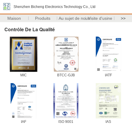
Shenzhen Bicheng Electronics Technology Co., Ltd
Maison
Produits
Au sujet de nous
Visite d'usine
>>
Contrôle De La Qualité
MIC
BTCC-GJB
IATF
IAF
ISO 9001
IAS