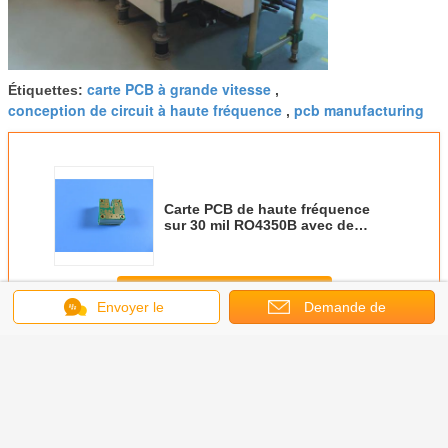
carte PCB à grande vitesse
Étiquettes:
,
conception de circuit à haute fréquence
pcb manufacturing
,
Carte PCB de haute fréquence
sur 30 mil RO4350B avec de
doubles couches
Continuer
Envoyer le
Demande de
message
Panneau de carte PCB d'Arlon
soumission
Plus