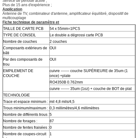
Service de période active ;
Plus de 15 ans d'expérience ;
Application
Antenne de TV, combinateur d'antenne, amplificateur équilibré, dispositif de
multicouplage
Fiche technique de paramètre et
TAILLE DE CARTE PCB
54 x 55mm=1PCS
TYPE DE CONSEIL
Le double a dégrossi carte PCB
Nombre de couches
2 couches
Composants extérieurs de
OUI
bâti
Par des composants de
OUI
trou
EMPILEMENT DE
cuivre ------- couche SUPÉRIEURE de 35um (1
COUCHE
once) +plate
RO4350B 0.762mm
cuivre ------- 35um (1oz) + couche de BOT de plat
TECHNOLOGIE
Trace et espace minimum :
mil 4,8 mils/4,5
Trous minimum/maximum :
0,3 millimètres/4,6 millimètres
Nombre de différents trous :
5
Nombre de forages :
87
Nombre de fentes fraisées :
0
Nombre de coupes-circuit
1