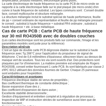
amplificateur, produits militaires, électronique grand public.
La carte électronique de haute fréquence ou la carte PCB de micro-onde se
rapporte à la carte électronique faite sur le plat plaqué (de micro-onde) d'en
cuivre à haute fréquence de substrat. Les types communs sont : Conseil double
face, conseil multicouche et structure mélangée.
La structure mélangée inclut le substrat spécial de haute performance, feuille
de pp + conseil ordinaire de représentation et feuille de pp mélangée pressant
le conseil ; substrat à haute fréquence + substrat FR4 ordinaire ; substrat à
haute fréquence + etc. à base métallique.
Cas de carte PCB : Carte PCB de haute fréquence
sur 30 mil RO4350B avec de doubles couches
(Les cartes électronique sont les produits faits sur commande, l'image et les
paramètres montrés sont juste pour la référence)
Description générale
C'est un type de double carte PCB dégrossie établie sur le substrat à haute
fréquence avec Tg 288°C pour l'application du propulseur de signal de
téléphone. C'est de 0,8 millimètres d'épaisseur, silkscreen blanc au-dessus de
masque vert de soudure. Tous les via sont ouverts d'air. Des protections sont
plaquées par l'or d'immersion. La matière première est employée de Rogers
RO4350B, conseil entier fournissant 1 carte PCB. Ils sont fabriqués par classe 2
d'IPC 6012 utilisant des données fournies de Gerber. Chaque 25 panneaux
sont emballés pour l'expédition.
Caractéristiques et avantages
Fréquence électrique stable de verus de propriétés ;
Bas coefficient thermique de constante diélectrique ;
Basse expansion d'axe des z ;
Bas coefficient d'expansion de dans-avion ;
Excellente stabilité dimensionnelle ;
Gestion d'équipement et entretien complet et à régulation de processus ;
Inspection de WIP et instruction strictes de surveillance aussi bien que de
fonctionnement ;