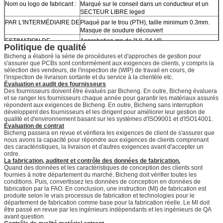
Nom ou logo de fabricant :
Marqué sur le conseil dans un conducteur et un
SECTEUR LIBRE leged
PAR L'INTERMÉDIAIRE DE
Plaqué par le trou (PTH), taille minimum 0.3mm.
Masque de soudure découvert
ESTIMATION DE
Approbation mn de l'UL 94-V0.
Politique de qualité
FLAMIBILITY
Bicheng a élaboré la série de procédures et d'approches de gestion pour
TOLÉRANCE DE
s'assurer que PCBs sont conformément aux exigences de clients, y compris la
DIMENSION
sélection des vendeurs, de l'inspection de (WIP) de travail en cours, de
l'inspection de livraison sortante et du service à la clientèle etc.
Dimension d'ensemble :
0,0059"
Évaluation et audit des fournisseurs
Électrodéposition de
0,0029"
Des fournisseurs doivent être évalués par Bicheng. En outre, Bicheng évaluera
conseil :
et se ranger les fournisseurs chaque année pour garantir les matériaux assurés
répondent aux exigences de Bicheng. En outre, Bicheng sans interruption
Tolérance de perceuse :
0,002"
développent des fournisseurs et les dirigent pour améliorer leur gestion de
ESSAI
Expédition antérieure d'essai électrique de 100%
qualité et d'environnement basant sur les systèmes d'ISO9001 et d'ISO14001.
Évaluation de contrat
TYPE D'ILLUSTRATION À
dossier d'email, Gerber RS-274-X, PCBDOC etc.
Bicheng passera en revue et vérifiera les exigences de client de s'assurer que
FOURNIR
nous avons la capacité pour répondre aux exigences de clients comprenant
AIRE DE SERVICE
Dans le monde entier, globalement.
des caractéristiques, la livraison et d'autres exigences avant d'accepter un
ordre.
La fabrication, auditent et contrôle des données de fabrication.
Quand des données et les caractéristiques de conception des clients sont
fournies à notre département du marché, Bicheng doit vérifier toutes les
conditions. Puis, convertissez les données de conception en données de
fabrication par la FAO. En conclusion, une instruction (MI) de fabrication est
produite selon le vrais processus de fabrication et technologies pour le
département de fabrication comme base pour la fabrication réelle. Le MI doit
être passé en revue par les ingénieurs indépendants et les ingénieurs de QA
avant question.