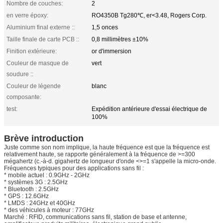
Nombre de couches:
2
en verre époxy:
RO4350B Tg280℃, er<3.48, Rogers Corp.
Aluminium final externe ::
1,5 onces
Taille finale de carte PCB ::
0,8 millimètres ±10%
Finition extérieure:
or d'immersion
Couleur de masque de
vert
soudure ::
Couleur de légende
blanc
composante:
test:
Expédition antérieure d'essai électrique de
100%
Brève introduction
Juste comme son nom implique, la haute fréquence est que la fréquence est
relativement haute, se rapporte généralement à la fréquence de >=300
mégahertz (c.-à-d. gigahertz de longueur d'onde <>=1 s'appelle la micro-onde.
Fréquences typiques pour des applications sans fil :
* mobile actuel : 0.9GHz - 2GHz
* systèmes 3G : 2.5GHz
* Bluetooth : 2.5GHz
* GPS : 12.6GHz
* LMDS : 24GHz et 40GHz
* des véhicules à moteur : 77GHz
Marché : RFID, communications sans fil, station de base et antenne,