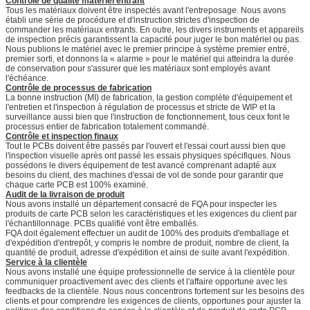
Contrôle de qualité matériel entrant
Tous les matériaux doivent être inspectés avant l'entreposage. Nous avons
établi une série de procédure et d'instruction strictes d'inspection de
commander les matériaux entrants. En outre, les divers instruments et appareils
de inspection précis garantissent la capacité pour juger le bon matériel ou pas.
Nous publions le matériel avec le premier principe à système premier entré,
premier sorti, et donnons la « alarme » pour le matériel qui atteindra la durée
de conservation pour s'assurer que les matériaux sont employés avant
l'échéance.
Contrôle de processus de fabrication
La bonne instruction (MI) de fabrication, la gestion complète d'équipement et
l'entretien et l'inspection à régulation de processus et stricte de WIP et la
surveillance aussi bien que l'instruction de fonctionnement, tous ceux font le
processus entier de fabrication totalement commandé.
Contrôle et inspection finaux
Tout le PCBs doivent être passés par l'ouvert et l'essai court aussi bien que
l'inspection visuelle après ont passé les essais physiques spécifiques. Nous
possédons le divers équipement de test avancé comprenant adapté aux
besoins du client, des machines d'essai de vol de sonde pour garantir que
chaque carte PCB est 100% examiné.
Audit de la livraison de produit
Nous avons installé un département consacré de FQA pour inspecter les
produits de carte PCB selon les caractéristiques et les exigences du client par
l'échantillonnage. PCBs qualifié vont être emballés.
FQA doit également effectuer un audit de 100% des produits d'emballage et
d'expédition d'entrepôt, y compris le nombre de produit, nombre de client, la
quantité de produit, adresse d'expédition et ainsi de suite avant l'expédition.
Service à la clientèle
Nous avons installé une équipe professionnelle de service à la clientèle pour
communiquer proactivement avec des clients et l'affaire opportune avec les
feedbacks de la clientèle. Nous nous concentrons fortement sur les besoins des
clients et pour comprendre les exigences de clients, opportunes pour ajuster la