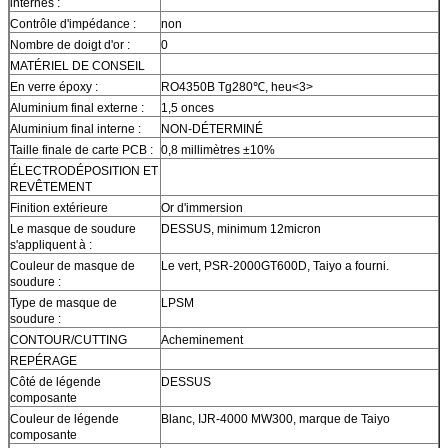
internes :
Contrôle d'impédance :
non
Nombre de doigt d'or :
0
MATÉRIEL DE CONSEIL
En verre époxy :
RO4350B Tg280℃, heu<3>
Aluminium final externe :
1,5 onces
Aluminium final interne :
NON-DÉTERMINÉ
Taille finale de carte PCB :
0,8 millimètres ±10%
ÉLECTRODÉPOSITION ET
REVÊTEMENT
Finition extérieure
Or d'immersion
Le masque de soudure
DESSUS, minimum 12micron
s'appliquent à :
Couleur de masque de
Le vert, PSR-2000GT600D, Taiyo a fourni.
soudure :
Type de masque de
LPSM
soudure :
CONTOUR/CUTTING
Acheminement
REPÉRAGE
Côté de légende
DESSUS
composante
Couleur de légende
Blanc, IJR-4000 MW300, marque de Taiyo
composante