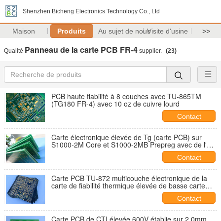
Shenzhen Bicheng Electronics Technology Co., Ltd
Maison
Produits
Au sujet de nous
Visite d'usine
>>
Panneau de la carte PCB FR-4
Qualité
supplier.
(23)
PCB haute fiabilité à 8 couches avec TU-865TM
(TG180 FR-4) avec 10 oz de cuivre lourd
Contact
Carte électronique élevée de Tg (carte PCB) sur
S1000-2M Core et S1000-2MB Prepreg avec de l'or
d'immersion
Contact
Carte PCB TU-872 multicouche électronique de la
carte de fiabilité thermique élevée de basse carte
PCB du DK/DF FR-4 (carte PCB)
Contact
Carte PCB de CTI élevée 600V établie sur 2.0mm