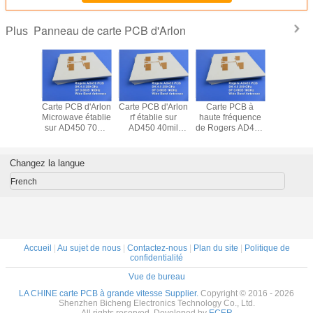
Panneau de carte PCB d'Arlon
Plus
B d'Arlon
Carte PCB d'Arlon
Carte PCB d'Arlon
Carte PCB à
Rogers 
equency
Microwave établie
rf établie sur
haute fréquence
électroni
sur AD450
sur AD450 70mil
AD450 40mil
de Rogers AD450
double de
1.524mm
1.778mm DK4.5
1.016mm DK4.5
établie sur le
PCB d'Arl
c de l'or
avec de l'or
avec de l'or
substrat de 10mil
Frequen
ion pour
d'immersion pour
d'immersion pour
0.254mm avec de
carte dé
Changez la langue
tèmes de
la miniaturisation
des applications
l'or d'immersion
avec de
ssion de
de carte
plus élevées de
pour les antennes
d'immer
French
média
fréquence
larges de bande.
Accueil
|
Au sujet de nous
|
Contactez-nous
|
Plan du site
|
Politique de
confidentialité
Vue de bureau
LA CHINE carte PCB à grande vitesse Supplier.
Copyright © 2016 - 2026
Shenzhen Bicheng Electronics Technology Co., Ltd.