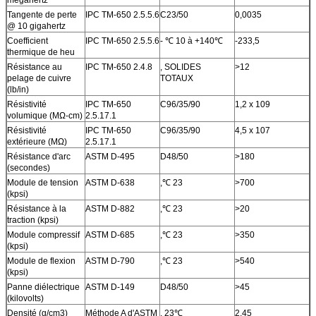
mégahertz
Tangente de perte
IPC TM-650 2.5.5.6
C23/50
0,0035
@ 10 gigahertz
Coefficient
IPC TM-650 2.5.5.6
-
℃
10 à +140℃
-233,5
thermique de heu
Résistance au
IPC TM-650 2.4.8
, SOLIDES
>12
pelage de cuivre
TOTAUX
(lb/in)
Résistivité
IPC TM-650
C96/35/90
1,2 x 109
volumique (MΩ-cm)
2.5.17.1
Résistivité
IPC TM-650
C96/35/90
4,5 x 107
extérieure (MΩ)
2.5.17.1
Résistance d'arc
ASTM D-495
D48/50
>180
(secondes)
Module de tension
ASTM D-638
,
℃
23
>
700
(kpsi)
Résistance à la
ASTM D-882
,
℃
23
>
20
traction (kpsi)
Module compressif
ASTM D-685
,
℃
23
>
350
(kpsi)
Module de flexion
ASTM D-790
,
℃
23
>
540
(kpsi)
Panne diélectrique
ASTM D-149
D48/50
>45
(kilovolts)
Densité (g/cm3)
Méthode A d'ASTM
, 23℃
2,45