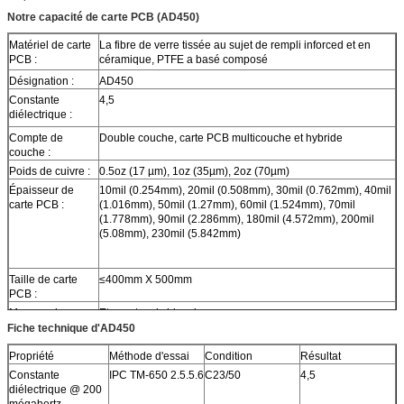
Notre capacité de carte PCB (AD450)
Matériel de carte
La fibre de verre tissée au sujet de rempli inforced et en
PCB :
céramique, PTFE a basé composé
Désignation :
AD450
Constante
4,5
diélectrique :
Compte de
Double couche, carte PCB multicouche et hybride
couche :
Poids de cuivre :
0.5oz (17 µm), 1oz (35µm), 2oz (70µm)
Épaisseur de
10mil (0.254mm), 20mil (0.508mm), 30mil (0.762mm), 40mil
carte PCB :
(1.016mm), 50mil (1.27mm), 60mil (1.524mm), 70mil
(1.778mm), 90mil (2.286mm), 180mil (4.572mm), 200mil
(5.08mm), 230mil (5.842mm)
Taille de carte
≤400mm X 500mm
PCB :
Masque de
Etc. vert, noir, bleu, jaune, rouge.
soudure :
Fiche technique d'AD450
Finition extérieure
Cuivre nu, HASL, ENIG, OSP etc….
Propriété
Méthode d'essai
Condition
Résultat
:
Constante
IPC TM-650 2.5.5.6
C23/50
4,5
diélectrique @ 200