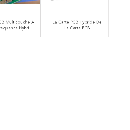
CB Multicouche À
La Carte PCB Hybride De
réquence Hybride
La Carte PCB
 Hybride Bulit De
Multicouche À Haute
PCB De 4 Couches
Fréquence Hybride 6-
CONTACTEZ
CONTACTEZ
 Rogers 20mil
Layer A Fait Sur 12mil
003C Et FR-4
0.305mm RO4003C Et
FR-4