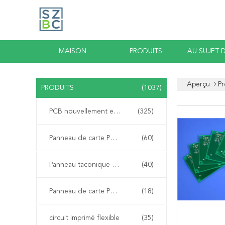
MAISON
PRODUITS
AU SUJET 
Aperçu
Pr
PRODUITS
(1037)
PCB nouvellement expédiée par Bicheng
(325)
Panneau de carte PCB de Rogers
(60)
Panneau taconique de carte PCB
(40)
Panneau de carte PCB de PTFE
(18)
circuit imprimé flexible
(35)