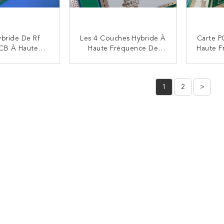
ybride De Rf
Les 4 Couches Hybride À
Carte P
PCB À Haute
Haute Fréquence De
Haute F
 De 5 Couches
Carte PCB Ont Mélangé
Panneau
e Sur 10mil
Le Panneau Bulit De
Carte 
NTACTEZ
CONTACTEZ
0B Et FR-4
Carte PCB Sur Rogers
Sur
1
2
>
12mil RO4003C Et FR-4
RO4