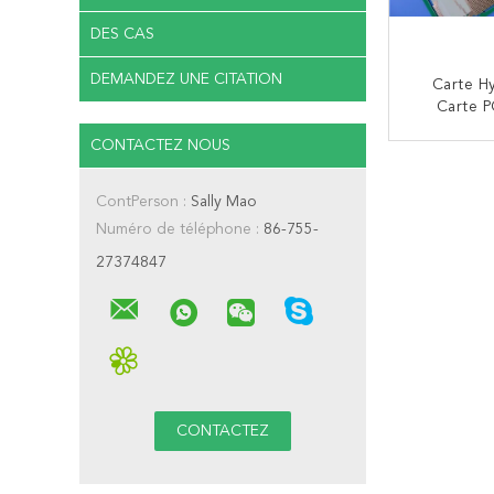
DES CAS
DEMANDEZ UNE CITATION
Carte H
Carte 
Fréquence
CONTACTEZ NOUS
Établi
CO
RO435
ContPerson :
Sally Mao
Numéro de téléphone :
86-755-
27374847