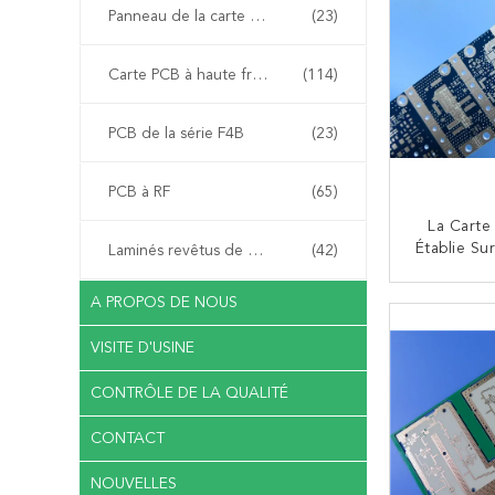
Panneau de la carte PCB FR-4
(23)
Carte PCB à haute fréquence
(114)
PCB de la série F4B
(23)
PCB à RF
(65)
La Carte
Établie Su
Laminés revêtus de cuivre
(42)
RO4003C
PCB FR
A PROPOS DE NOUS
CO
Fréquenc
De 0.2mm
VISITE D'USINE
RO400
CONTRÔLE DE LA QUALITÉ
CONTACT
NOUVELLES