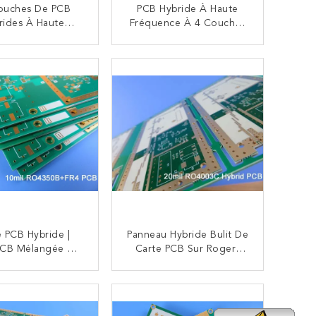
ouches De PCB
PCB Hybride À Haute
rides À Haute
Fréquence À 4 Couches
uence RO4003C
Avec Un Taux Élevé De
és Céramiques À
Dk10.2 RO3210TM (PTFE
CONTACTEZ
CONTACTEZ
arbures + 370HR
Revêtu De Céramique Et
Systèmes Époxy
Renforcé De Fibre De
Verre)
e PCB Hybride |
Panneau Hybride Bulit De
PCB Mélangée De
Carte PCB Sur Rogers
el Établie Sur 10
20mil RO4003C Et Carte
RO4350B + FR-4
PCB FR-4 Multicouche À
CONTACTEZ
CONTACTEZ
c La Perceuse
Haute Fréquence De
mmandée De
0.75mm Avec Les