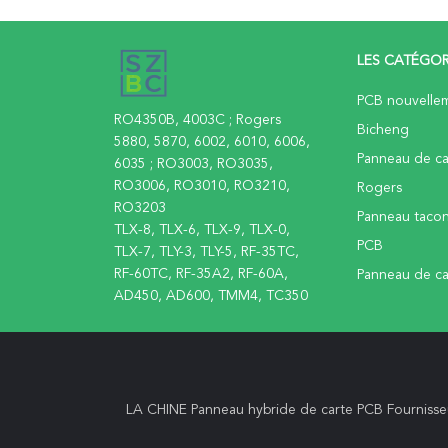
LES CATÉGOR
PCB nouvellem
RO4350B, 4003C ; Rogers
Bicheng
5880, 5870, 6002, 6010, 6006,
Panneau de c
6035 ; RO3003, RO3035,
RO3006, RO3010, RO3210,
Rogers
RO3203
Panneau tacon
TLX-8, TLX-6, TLX-9, TLX-0,
PCB
TLX-7, TLY-3, TLY-5, RF-35TC,
RF-60TC, RF-35A2, RF-60A,
Panneau de ca
AD450, AD600, TMM4, TC350
LA CHINE Panneau hybride de carte PCB Fournisse