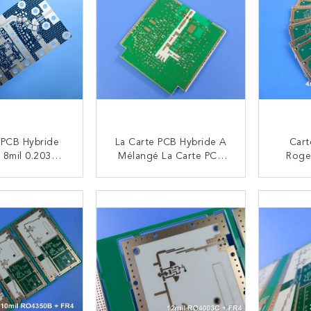
 PCB Hybride
La Carte PCB Hybride A
Cart
r 8mil 0.203mm
Mélangé La Carte PCB
Roge
 Et La Carte
Combinée Par Matériaux
Cart
-4 À Haute
Matériels De Carte
Élevé
NTACTEZ
CONTACTEZ
e Multicouche
Différents RO4350B +
Layer
 Ont Combiné
FR4 + RT/duroid 5880 À
RO4350
3C Et FR-4
De L'or