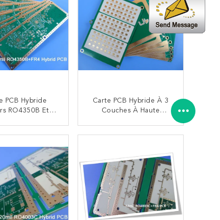
Profondeur
Matériaux Mélangés
e PCB Hybride
Carte PCB Hybride À 3
rs RO4350B Et
Couches À Haute
e PCB Mélangée
Fréquence Hybride Des
e De Tg FR-4 4-
Cartes Électronique Rf
CONTACTEZ
CONTACTEZ
 1.0mm Sur 4mil
Faite Sur 13.3mil
B Et 0.3mm FR-4
RO4350B Et 31mil
RT/Duroid 5880