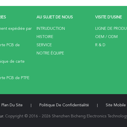
IES
AU SUJET DE NOUS
VISITE D'USINE
ent expédiée par
INTRUDUCTION
LIGNE DE PRODU
HISTOIRE
OEM / ODM
arte PCB de
SERVICE
R & D
NOTRE ÉQUIPE
ique de carte
rte PCB de PTFE
Plan Du Site
Politique De Confidentialité
Site Mobile
|
|
ur.
Copyright © 2016 - 2026 Shenzhen Bicheng Electronics Technology 