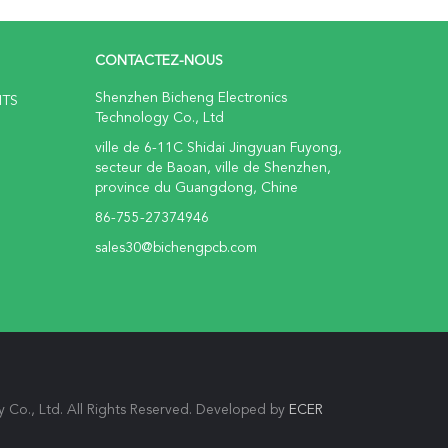
CONTACTEZ-NOUS
Shenzhen Bicheng Electronics
ITS
Technology Co., Ltd
ville de 6-11C Shidai Jingyuan Fuyong,
secteur de Baoan, ville de Shenzhen,
province du Guangdong, Chine
86-755-27374946
sales30@bichengpcb.com
Co., Ltd. All Rights Reserved. Developed by
ECER