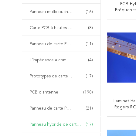
PCB Hy
Fréquenc
Panneau multicouche de carte PCB
(16)
RO4003C
S1000-2
CO
Carte PCB à hautes températures
(8)
Avec Via
Vias Remp
Panneau de carte PCB de HDI
(11)
L'impédance a commandé la carte PCB
(4)
Prototypes de carte PCB
(17)
PCB d'antenne
(198)
Laminat H
Rogers R
Panneau de carte PCB d'Arlon
(21)
Des Matér
4 PCB 
CO
Panneau hybride de carte PCB
(17)
Couches
Micr