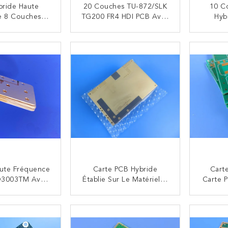
bride Haute
20 Couches TU-872/SLK
10 C
e 8 Couches –
TG200 FR4 HDI PCB Avec
Hyb
 (Rogers) +
Contrôle D'impédance
Fréq
M (Shengyi)
3.0 Mm D'épaisseur
Lamin
NTACTEZ
CONTACTEZ
s Aveugles Et
Hydroc
lis De Résine
FR-4 
aute Fréquence
Carte PCB Hybride
Cart
O3003TM Avec
Établie Sur Le Matériel À
Carte 
iaux TG170 FR-
Haute Fréquence De
Matéri
Hybride À 4
SCGA-500 GF265 Et Le
Mil 
NTACTEZ
CONTACTEZ
 Pour RF Et
Haut Tg FR-4 Avec De
Ave
o-Ondes
L'or D'immersion
Co