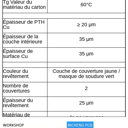
Tg Valeur du
60°C
matériau du carton
Épaisseur de PTH
≥ 20 μm
Cu
Épaisseur de la
35 μm
couche intérieure
Épaisseur de
35 μm
surface Cu
Couleur du
Couche de couverture jaune /
revêtement
masque de soudure vert
Nombre de
2
couvertures
Épaisseur du
25 μm
revêtement
Matériau de
Je ne veux pas
durcissement