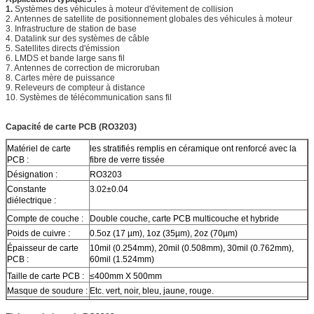
1.
Systèmes des véhicules à moteur d'évitement de collision
2. Antennes de satellite de positionnement globales des véhicules à moteur
3. Infrastructure de station de base
4. Datalink sur des systèmes de câble
5. Satellites directs d'émission
6. LMDS et bande large sans fil
7. Antennes de correction de microruban
8. Cartes mère de puissance
9. Releveurs de compteur à distance
10. Systèmes de télécommunication sans fil
Capacité de carte PCB (RO3203)
Matériel de carte
les stratifiés remplis en céramique ont renforcé avec la
PCB :
fibre de verre tissée
Désignation :
RO3203
Constante
3.02±0.04
diélectrique :
Compte de couche :
Double couche, carte PCB multicouche et hybride
Poids de cuivre :
0.5oz (17 µm), 1oz (35µm), 2oz (70µm)
Épaisseur de carte
10mil (0.254mm), 20mil (0.508mm), 30mil (0.762mm),
PCB :
60mil (1.524mm)
Taille de carte PCB :
≤400mm X 500mm
Masque de soudure :
Etc. vert, noir, bleu, jaune, rouge.
Finition extérieure :
Cuivre nu, HASL, ENIG, OSP etc….