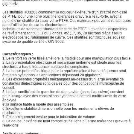
gigahertz.
Les stratifiés RO3203 combinent la douceur extérieure d'un stratifié non-tissé
de PTFE, pour une ligne plus fine tolérances gravure à l'eau-forte, avec la
rigidité d'un stratifié du tisser-verre PTFE. Ces matériaux peuvent être fabriqués
dans l'utilisation de cartes électronique
techniques de traitement standard de carte de PTFE. Les options disponibles
de revêtement sont 0,5, 1 ou 2 onces. /ft2 (17, 35, 70 microns d'épaisseur)
electrodeposited l'aluminium de cuivre. Ces stratifiés sont fabriqués sous un
système de qualité certifié d'OIN 9002.
Caractéristiques :
1.
Le renfort en verre tissé améliore la rigidité pour une manipulation plus facile.
2. La représentation électrique et mécanique uniforme est idéale pour les
structures à haute fréquence multicouche complexes.
3. La basse perte diélectrique pour la représentation à haute fréquence peut
être employée dans les applications dépassant 20 gigahertz.
4. Les excellentes propriétés mécaniques au-dessus d'un large éventail de
constantes diélectriques sont idéales pour des conceptions multicouche de
conseil.
5. Le bas coefficient d'expansion de dans-avion (assorti au cuivre) convient
pour l'usage avec des conceptions hybrides de conseil multicouche de verre
époxyde
et la surface fiable a monté des assemblées.
6. Excellente stabilité dimensionnelle pour les rendements élevés de
production.
7. Économiquement évalué pour la fabrication de volume.
8. La douceur extérieure tient compte d'une ligne plus fine tolérances gravure à
l'eau-forte
Applications typiques :