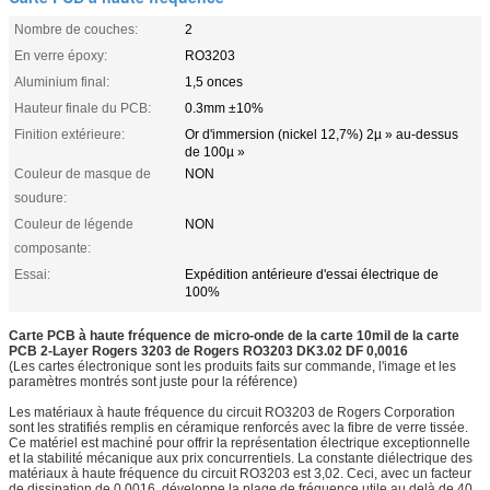
Nombre de couches:
2
En verre époxy:
RO3203
Aluminium final:
1,5 onces
Hauteur finale du PCB:
0.3mm ±10%
Finition extérieure:
Or d'immersion (nickel 12,7%) 2µ » au-dessus
de 100µ »
Couleur de masque de
NON
soudure:
Couleur de légende
NON
composante:
Essai:
Expédition antérieure d'essai électrique de
100%
Carte PCB à haute fréquence de micro-onde de la carte 10mil de la carte
PCB 2-Layer Rogers 3203 de Rogers RO3203 DK3.02 DF 0,0016
(Les cartes électronique sont les produits faits sur commande, l'image et les
paramètres montrés sont juste pour la référence)
Les matériaux à haute fréquence du circuit RO3203 de Rogers Corporation
sont les stratifiés remplis en céramique renforcés avec la fibre de verre tissée.
Ce matériel est machiné pour offrir la représentation électrique exceptionnelle
et la stabilité mécanique aux prix concurrentiels. La constante diélectrique des
matériaux à haute fréquence du circuit RO3203 est 3,02. Ceci, avec un facteur
de dissipation de 0,0016, développe la plage de fréquence utile au delà de 40