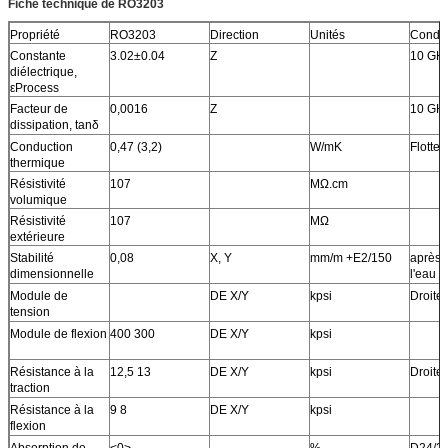
Fiche technique de RO3203
Propriété
RO3203
Direction
Unités
Condit
Constante
3.02±0.04
Z
10 GH
diélectrique,
εProcess
Facteur de
0,0016
Z
10 GH
dissipation, tanδ
Conduction
0,47 (3,2)
W/mK
Flotte
thermique
Résistivité
107
MΩ.cm
volumique
Résistivité
107
MΩ
extérieure
Stabilité
0,08
X, Y
mm/m +E2/150
après 
dimensionnelle
l'eau f
Module de
DE X/Y
kpsi
Droite
tension
Module de flexion
400 300
DE X/Y
kpsi
Résistance à la
12,5 13
DE X/Y
kpsi
Droite
traction
Résistance à la
9 8
DE X/Y
kpsi
flexion
Absorption de
<0>
%
D24/2