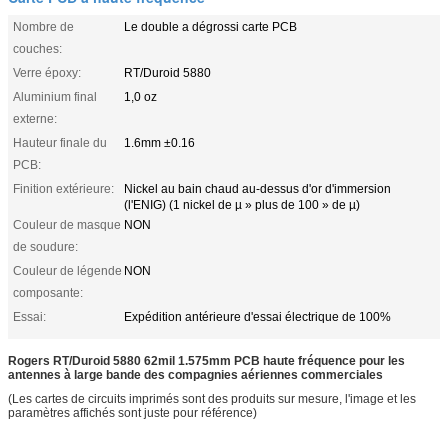
Nombre de
Le double a dégrossi carte PCB
couches:
Verre époxy:
RT/Duroid 5880
Aluminium final
1,0 oz
externe:
Hauteur finale du
1.6mm ±0.16
PCB:
Finition extérieure:
Nickel au bain chaud au-dessus d'or d'immersion
(l'ENIG) (1 nickel de µ » plus de 100 » de µ)
Couleur de masque
NON
de soudure:
Couleur de légende
NON
composante:
Essai:
Expédition antérieure d'essai électrique de 100%
Rogers RT/Duroid 5880 62mil 1.575mm PCB haute fréquence pour les
antennes à large bande des compagnies aériennes commerciales
(Les cartes de circuits imprimés sont des produits sur mesure, l'image et les
paramètres affichés sont juste pour référence)