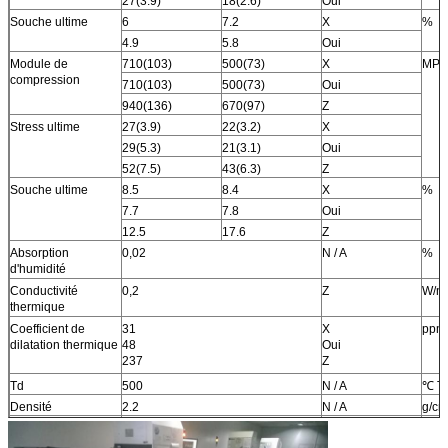
27(3.9)
18(2.6)
Oui
Souche ultime
6
7.2
X
%
4.9
5.8
Oui
Module de
710(103)
500(73)
X
MPa 
compression
710(103)
500(73)
Oui
940(136)
670(97)
Z
Stress ultime
27(3.9)
22(3.2)
X
29(5.3)
21(3.1)
Oui
52(7.5)
43(6.3)
Z
Souche ultime
8.5
8.4
X
%
7.7
7.8
Oui
12.5
17.6
Z
Absorption
0,02
N / A
%
d'humidité
Conductivité
0,2
Z
W/m
thermique
Coefficient de
31
X
ppm
dilatation thermique
48
Oui
237
Z
Td
500
N / A
℃ T
Densité
2.2
N / A
g/c
Cuivre Peel
31.2(5.5)
N / A
Pli(