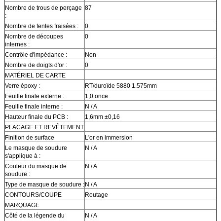
Nombre de trous de perçage
87
:
Nombre de fentes fraisées :
0
Nombre de découpes
0
internes :
Contrôle d'impédance :
Non
Nombre de doigts d'or :
0
MATÉRIEL DE CARTE
Verre époxy :
RT/duroïde 5880 1.575mm
Feuille finale externe :
1,0 once
Feuille finale interne :
N / A
Hauteur finale du PCB :
1,6mm ±0,16
PLACAGE ET REVÊTEMENT
Finition de surface
L'or en immersion
Le masque de soudure
N / A
s'applique à :
Couleur du masque de
N / A
soudure :
Type de masque de soudure :
N / A
CONTOURS/COUPE
Routage
MARQUAGE
Côté de la légende du
N / A