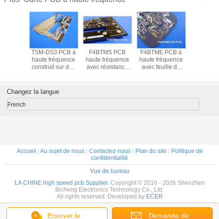
 qui rend
TSM-DS3 PCB à
F4BTMS PCB
F4BTME PCB à
Vous rec
igide à 2
haute fréquence
haute fréquence
haute fréquence
un PCB 
basé sur
construit sur des
avec résistance
avec feuille de
fréquenc
éal pour
cartes double face
50Ω enterrée en
cuivre traitée
une capac
tennes
de 30 millimètres
feuille de cuivre
inversement
traitement
 Fuze et
0,762 mm avec or
(RTF)
FR4 ? Dé
Changez la langue
risées ?
immersion
le strat
céram
French
hydrocarb
CT300 (Dk
TG >280°C
à +26
Accueil
|
Au sujet de nous
|
Contactez-nous
|
Plan du site
|
Politique de
confidentialité
Vue de bureau
LA CHINE high speed pcb Supplier.
Copyright © 2016 - 2026 Shenzhen
Bicheng Electronics Technology Co., Ltd.
All rights reserved. Developed by
ECER
Envoyer le
Demande de