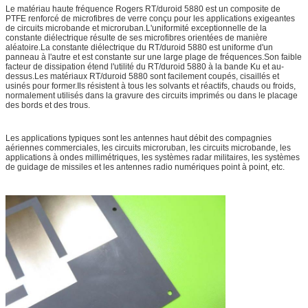
Le matériau haute fréquence Rogers RT/duroid 5880 est un composite de
PTFE renforcé de microfibres de verre conçu pour les applications exigeantes
de circuits microbande et microruban.L'uniformité exceptionnelle de la
constante diélectrique résulte de ses microfibres orientées de manière
aléatoire.La constante diélectrique du RT/duroid 5880 est uniforme d'un
panneau à l'autre et est constante sur une large plage de fréquences.Son faible
facteur de dissipation étend l'utilité du RT/duroid 5880 à la bande Ku et au-
dessus.Les matériaux RT/duroid 5880 sont facilement coupés, cisaillés et
usinés pour former.Ils résistent à tous les solvants et réactifs, chauds ou froids,
normalement utilisés dans la gravure des circuits imprimés ou dans le placage
des bords et des trous.
Les applications typiques sont les antennes haut débit des compagnies
aériennes commerciales, les circuits microruban, les circuits microbande, les
applications à ondes millimétriques, les systèmes radar militaires, les systèmes
de guidage de missiles et les antennes radio numériques point à point, etc.