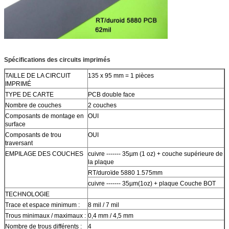
Spécifications des circuits imprimés
TAILLE DE LA CIRCUIT
135 x 95 mm = 1 pièces
IMPRIMÉ
TYPE DE CARTE
PCB double face
Nombre de couches
2 couches
Composants de montage en
OUI
surface
Composants de trou
OUI
traversant
EMPILAGE DES COUCHES
cuivre ------- 35µm (1 oz) + couche supérieure de
la plaque
RT/duroïde 5880 1.575mm
cuivre ------- 35µm(1oz) + plaque Couche BOT
TECHNOLOGIE
Trace et espace minimum :
8 mil / 7 mil
Trous minimaux / maximaux :
0,4 mm / 4,5 mm
Nombre de trous différents :
4