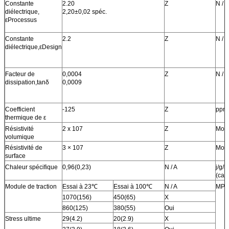
Constante
2.20
Z
N / A
diélectrique,
2,20±0,02 spéc.
εProcessus
Constante
2.2
Z
N / A
diélectrique,εDesign
Facteur de
0,0004
Z
N / A
dissipation,tanδ
0,0009
Coefficient
-125
Z
ppm
thermique de ε
Résistivité
2 x 107
Z
Moh
volumique
Résistivité de
3 × 107
Z
Moh
surface
Chaleur spécifique
0,96(0,23)
N / A
j/g/k
(cal/
Module de traction
Essai à 23℃
Essai à 100℃
N / A
MPa 
1070(156)
450(65)
X
860(125)
380(55)
Oui
Stress ultime
29(4.2)
20(2.9)
X