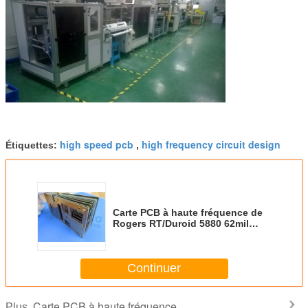
Inflammabilité
V-0
N / A
N / A
Compatible avec le
Oui
N / A
N / A
processus sans
plomb
high speed pcb
high frequency circuit design
Étiquettes:
,
Carte PCB à haute fréquence de
Rogers RT/Duroid 5880 62mil
1.575mm pour les antennes à
bande large commerciales
d'Aireline
Continuer
Carte PCB à haute fréquence
Plus