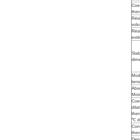
Coef
ther
Rési
vol
Rési
exté
Stab
dim
Mod
tens
Abs
Moi
Coef
dila
ther
℃ d
Con
the
Den