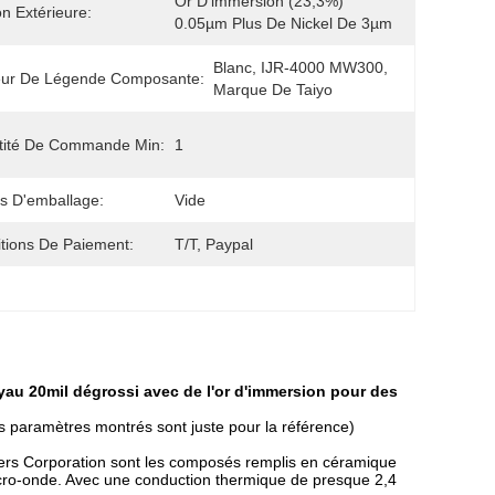
Or D'immersion (23,3%) 
on Extérieure:
0.05µm Plus De Nickel De 3µm
Blanc, IJR-4000 MW300, 
eur De Légende Composante:
Marque De Taiyo
tité De Commande Min:
1
ls D'emballage:
Vide
tions De Paiement:
T/T, Paypal
yau 20mil dégrossi avec de l'or d'immersion pour des
es paramètres montrés sont juste pour la référence)
ers Corporation sont les composés remplis en céramique
micro-onde. Avec une conduction thermique de presque 2,4