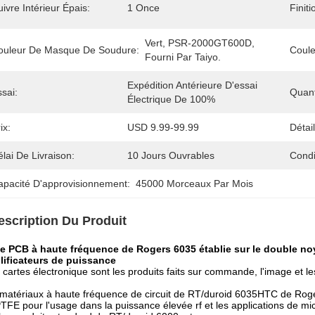
ivre Intérieur Épais:
1 Once
Finiti
Vert, PSR-2000GT600D, 
ouleur De Masque De Soudure:
Coul
Fourni Par Taiyo.
Expédition Antérieure D'essai 
sai:
Quan
Électrique De 100%
ix:
USD 9.99-99.99
Détai
lai De Livraison:
10 Jours Ouvrables
Condi
apacité D'approvisionnement:
45000 Morceaux Par Mois
escription Du Produit
te PCB à haute fréquence de Rogers 6035 établie sur le double no
lificateurs de puissance
 cartes électronique sont les produits faits sur commande, l'image et l
matériaux à haute fréquence de circuit de RT/duroid 6035HTC de Rog
TFE pour l'usage dans la puissance élevée rf et les applications de 