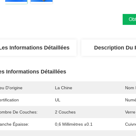
Obt
Les Informations Détaillées
Description Du 
es Informations Détaillées
eu D'origine
La Chine
Nom 
rtification
UL
Numé
ombre De Couches:
2 Couches
Verre
lanche Épaisse:
0,6 Millimètres ±0.1
Cuivr