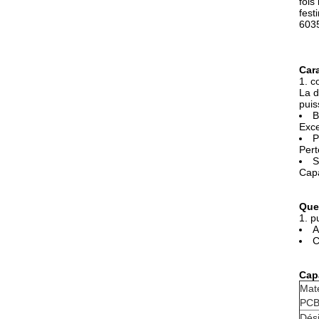
fois
fest
6035
Cara
1. c
La d
puis
B
Exce
P
Pert
S
Capa
Que
1. p
A
C
Cap
Maté
PCB
Dési