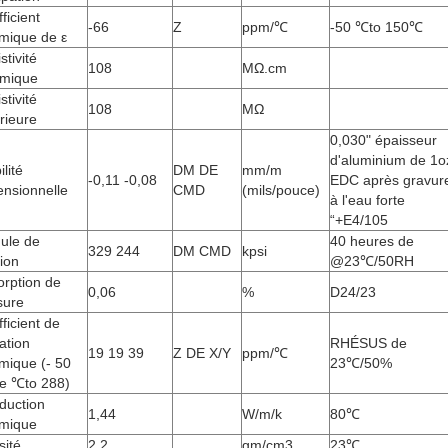
ficient
-66
Z
ppm/℃
-50 ℃to 150℃
mique de ε
stivité
108
MΩ.cm
umique
stivité
108
MΩ
rieure
0,030" épaisseur
d'aluminium de 1o
ilité
DM DE
mm/m
-0,11 -0,08
EDC après gravur
ensionnelle
CMD
(mils/pouce)
à l'eau forte
“+E4/105
ule de
40 heures de
329 244
DM CMD
kpsi
ion
@23℃/50RH
orption de
0,06
%
D24/23
sure
ficient de
tation
RHÉSUS de
19 19 39
Z DE X/Y
ppm/℃
mique (- 50
23℃/50%
e ℃to 288)
duction
1,44
W/m/k
80℃
rmique
sité
2,2
gm/cm3
23℃