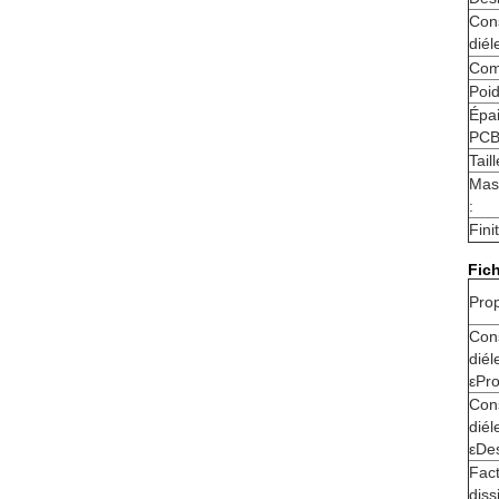
Con
diél
Com
Poid
Épai
PCB
Tail
Mas
:
Fini
Fic
Prop
Con
diél
εPr
Con
diél
εDe
Fac
diss