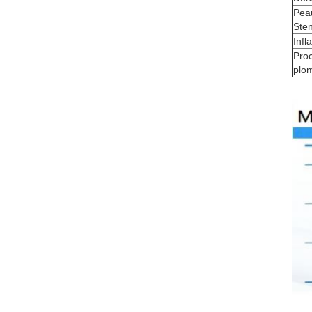
Pea
Ste
Infl
Pro
plo