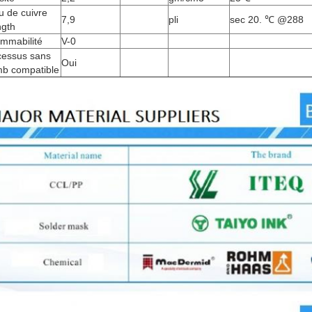
u de cuivre
7,9
pli
sec 20. ℃ @288
ngth
ammabilité
V-0
cessus sans
Oui
mb compatible