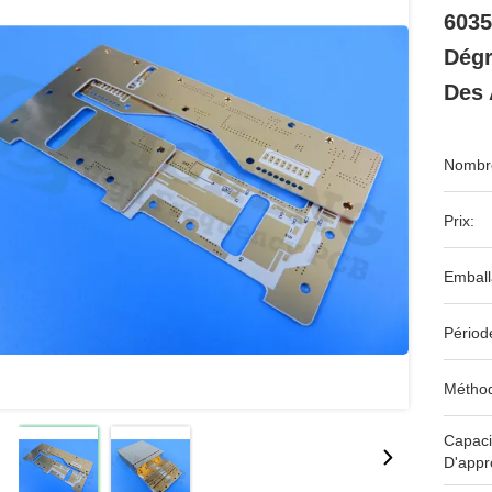
6035
Dégr
Des 
Nombre
Prix:
Emball
Périod
Méthod
Capaci
D'appr