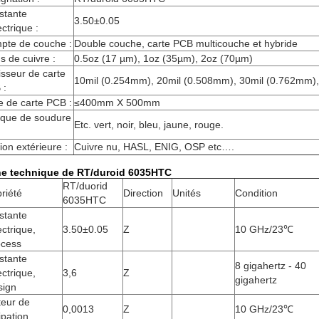
stante
3.50±0.05
ectrique :
pte de couche :
Double couche, carte PCB multicouche et hybride
s de cuivre :
0.5oz (17 µm), 1oz (35µm), 2oz (70µm)
sseur de carte
10mil (0.254mm), 20mil (0.508mm), 30mil (0.762mm)
 :
le de carte PCB :
≤400mm X 500mm
que de soudure
Etc. vert, noir, bleu, jaune, rouge.
tion extérieure :
Cuivre nu, HASL, ENIG, OSP etc….
he technique de RT/duroid 6035HTC
RT/duorid
riété
Direction
Unités
Condition
6035HTC
stante
ectrique,
3.50±0.05
Z
10 GHz/23℃
ocess
stante
8 gigahertz - 40
ectrique,
3,6
Z
gigahertz
sign
teur de
0,0013
Z
10 GHz/23℃
ipation