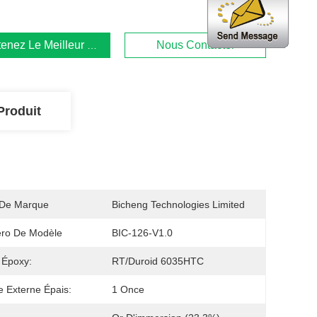
enez Le Meilleur Prix
Nous Contacter
Produit
De Marque
Bicheng Technologies Limited
ro De Modèle
BIC-126-V1.0
 Époxy:
RT/duroid 6035HTC
e Externe Épais:
1 Once