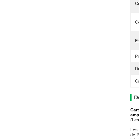
Cu
C
Es
Pr
Dé
C
D
Car
amp
(Les
Les 
de P