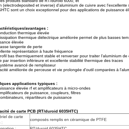
 les produits standard de RT/duroid 6000, et
in (electrodeposited et inverse) d'aluminium de cuivre avec l'excellente 
HTC sont un choix exceptionnel pour des applications de puissance é
ctéristiques/avantages :
onduction thermique élevée
issipation thermique diélectrique améliorée permet de plus basses te
sance élevée
asse tangente de perte
llente représentation à haute fréquence
rofil bas thermiquement stable et renverser pour traiter l'aluminium de 
e par insertion inférieure et excellente stabilité thermique des traces
ystème avancé de remplisseur
cité améliorée de perceuse et vie prolongée d'outil comparées à l'alu
lques applications typiques :
uissance élevée rf et amplificateurs à micro-ondes
mplificateurs de puissance, coupleurs, filtres
ombinateurs, répartiteurs de puissance
acité de carte PCB (RT/duroid 6035HTC)
riel de carte
composés remplis en céramique de PTFE
 :
gnation :
RT/duroid 6035HTC