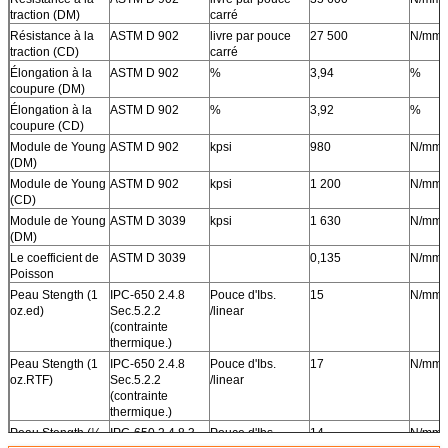
traction (DM)
carré
Résistance à la
ASTM D 902
livre par pouce
27 500
N/mm
traction (CD)
carré
Élongation à la
ASTM D 902
%
3,94
%
coupure (DM)
Élongation à la
ASTM D 902
%
3,92
%
coupure (CD)
Module de Young
ASTM D 902
kpsi
980
N/mm
(DM)
Module de Young
ASTM D 902
kpsi
1 200
N/mm
(CD)
Module de Young
ASTM D 3039
kpsi
1 630
N/mm
(DM)
Le coefficient de
ASTM D 3039
0,135
N/mm
Poisson
Peau Stength (1
IPC-650 2.4.8
Pouce d'Ibs.
15
N/mm
oz.ed)
Sec.5.2.2
/linear
(contrainte
thermique.)
Peau Stength (1
IPC-650 2.4.8
Pouce d'Ibs.
17
N/mm
oz.RTF)
Sec.5.2.2
/linear
(contrainte
thermique.)
Peau Stength (½
IPC-650 2.4.8.3
Pouce d'Ibs.
14
N/mm