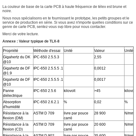
La couleur de base de la carte PCB à haute fréquence de télex est brune et
noire.
Nous nous spécialisons en te fournissant le prototype, les petits groupes et le
service de production en série. Si vous avez n'importe quelles conditions sur ce
genre de carte PCB, sentez-vous svp libre pour nous contacter.
Merci de votre lecture.
Annexe : Valeur typique de TLX-8
Propriété
Méthode d'essai
Unité
Valeur
Unité
Gigahertz du DK
IPC-650 2.5.5.3
2,55
@10
Gigahertz de DF
IPC-650 2.5.5.5 .1
0,0012
@1.9
Gigahertz de DF
IPC-650 2.5.5.5 .1
0,0017
@10
Panne
IPC-650 2.5.6
kilovolt
>45
kilovolt
diélectrique
Absorption
IPC-650 2.6.2.1
%
0,02
%
d'humidité
Résistance à la
ASTM D 709
livre par pouce
28 900
N/mm
flexion (DM)
carré
Résistance à la
ASTM D 709
livre par pouce
20 600
N/mm
flexion (CD)
carré
Résistance à la
ASTM D 902
livre par pouce
35 600
N/mm