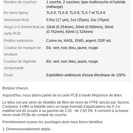
Nombre de couches:
1 couche, 2 couches, type multicouche et hybride
(mélangé)
En verre époxy:
TLX-0, TLX-9, TLX-8, TLX-7 et TLX-6
Aluminium final:
0.5oz (17 µm), 1oz (35µm), 2oz (70µm)
Heig1.0-5.0mmht final de
10mil (0.254mm), 20mil (0.508mm), 30mil
(0.762mm), 60mil (1.524mm)
carte PCB:
Finition extérieure:
Cuivre nu, HASL, ENIG, argent, OSP, etc.
Couleur de masque de
Etc. vert, noir, bleu, jaune, rouge.
soudure:
Couleur de légende
Etc. vert, noir, bleu, jaune, rouge.
composante:
Essai:
Expédition antérieure d'essai électrique de 100%
Bonjour chacun,
Aujourd'hui, nous allons parler de la carte PCB à haute fréquence de télex.
Le télex est une série de stratifiés de fibre de verre de PTFE lancés par Taconic
Company. Il offre la fiabilité dans un large éventail d'applications de rf. Ce
matériel est dû souple à sa gamme de 2,45 - de 2,65 DK. Il convient à la basse
micro-onde PCBs de compte de couche.
Premièrement voyons les avantages dont nous tirons bénéfice.
1. Dimensionnellement stable :