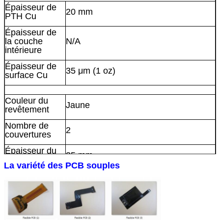
Épaisseur de
20 mm
PTH Cu
Épaisseur de
la couche
N/A
intérieure
Épaisseur de
35 μm (1 oz)
surface Cu
Couleur du
Jaune
revêtement
Nombre de
2
couvertures
Épaisseur du
25 mm
revêtement
La variété des PCB souples
Résistant
FR-4 0,8 mm
Type d'encre à
N/A
sérigraphie