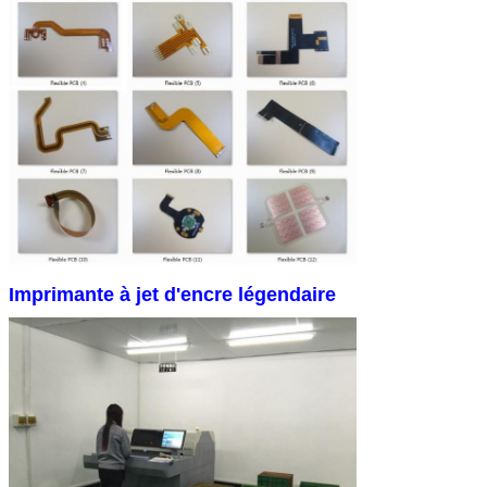
Fournisseur de
N/A
sérigraphie
La couleur du
N/A
fil de soie
Nombre de
N/A
sérigraphes
Parcours
0.3
minimum (mm)
Trace minimale
5.90
(en millilitres)
Imprimante à jet d'encre légendaire
Écarte
11.8
minimale (m)
Finition de
Or par immersion
surface
RoHS requis
- Oui, oui.
Famille
Pour les véhicules à moteur