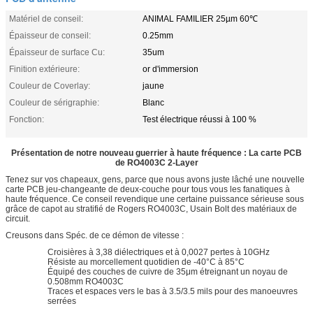
Matériel de conseil:
ANIMAL FAMILIER 25µm 60℃
Épaisseur de conseil:
0.25mm
Épaisseur de surface Cu:
35um
Finition extérieure:
or d'immersion
Couleur de Coverlay:
jaune
Couleur de sérigraphie:
Blanc
Fonction:
Test électrique réussi à 100 %
Présentation de notre nouveau guerrier à haute fréquence : La carte PCB
de RO4003C 2-Layer
Tenez sur vos chapeaux, gens, parce que nous avons juste lâché une nouvelle
carte PCB jeu-changeante de deux-couche pour tous vous les fanatiques à
haute fréquence. Ce conseil revendique une certaine puissance sérieuse sous
grâce de capot au stratifié de Rogers RO4003C, Usain Bolt des matériaux de
circuit.
Creusons dans Spéc. de ce démon de vitesse :
Croisières à 3,38 diélectriques et à 0,0027 pertes à 10GHz
Résiste au morcellement quotidien de -40°C à 85°C
Équipé des couches de cuivre de 35μm étreignant un noyau de
0.508mm RO4003C
Traces et espaces vers le bas à 3.5/3.5 mils pour des manoeuvres
serrées