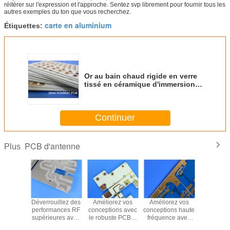
réitérer sur l'expression et l'approche. Sentez svp librement pour fournir tous les
autres exemples du ton que vous recherchez.
carte en aluminium
Étiquettes:
Or au bain chaud rigide en verre
tissé en céramique d'immersion
de nickel de carte PCB de 2
couches d'hydrocarbure de
Rogers RO4003C
Continuer
PCB d'antenne
Plus
uroid
Déverrouillez des
Améliorez vos
Améliorez vos
Qui fabri
C PCB :
performances RF
conceptions avec
conceptions haute
PCB utili
ute
supérieures avec
le robuste PCB à
fréquence avec
TMM6 av
nce pour
le PCB à 4
deux couches
les PCB CuClad
finition de