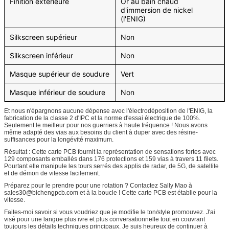
Finition extérieure
Or au bain chaud
d'immersion de nickel
(l'ENIG)
Silkscreen supérieur
Non
Silkscreen inférieur
Non
Masque supérieur de soudure
Vert
Masque inférieur de soudure
Non
Et nous n'épargnons aucune dépense avec l'électrodéposition de l'ENIG, la
fabrication de la classe 2 d'IPC et la norme d'essai électrique de 100%.
Seulement le meilleur pour nos guerriers à haute fréquence ! Nous avons
même adapté des vias aux besoins du client à duper avec des résine-
suffisances pour la longévité maximum.
Résultat : Cette carte PCB fournit la représentation de sensations fortes avec
129 composants emballés dans 176 protections et 159 vias à travers 11 filets.
Pourtant elle manipule les tours serrés des applis de radar, de 5G, de satellite
et de démon de vitesse facilement.
Préparez pour le prendre pour une rotation ? Contactez Sally Mao à
sales30@bichengpcb.com et à la boucle ! Cette carte PCB est établie pour la
vitesse.
Faites-moi savoir si vous voudriez que je modifie le ton/style promouvez. J'ai
visé pour une langue plus ivre et plus conversationnelle tout en couvrant
toujours les détails techniques principaux. Je suis heureux de continuer à