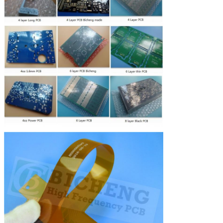
La couleur du fil
Blanc
de soie
Nombre de
1
sérigraphes
Essai de
décoloration de
Ne pas éplucher
la couverture
Légende de l'
3M 90°C Aucun décollement après
adhérence
Min. 3 fois l'essai
Finition de
Or par immersion
surface
Épaisseur du
Au: 0,03 μm ((min.); Ni 2-4 μm
nickel/or
RoHS requis
- Oui, oui.
Famille
Pour les véhicules à moteur
Essai de choc
Passage, -25°C ± 125°C, 1000
thermique
cycles.
Passage, 300 ± 5 °C, 10 secondes,
Stress
3 cycles, pas de délamination, pas
thermique