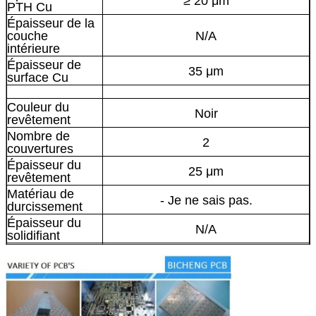
≥ 20 μm
PTH Cu
Épaisseur de la
couche
N/A
intérieure
Épaisseur de
35 μm
surface Cu
Couleur du
Noir
revêtement
Nombre de
2
couvertures
Épaisseur du
25 μm
revêtement
Matériau de
- Je ne sais pas.
durcissement
Épaisseur du
N/A
solidifiant
Type d'encre à
Le secteur de l'électricité
sérigraphie
Fournisseur de
Le TAIYO
sérigraphie