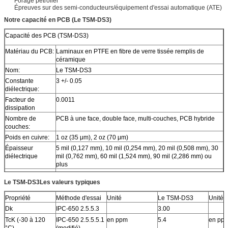
Forage pétrolier
Épreuves sur des semi-conducteurs/équipement d'essai automatique (ATE)
Notre capacité en PCB (
Le TSM-DS3
)
Capacité des PCB (TSM-DS3)
Matériau du PCB:
Laminaux en PTFE en fibre de verre tissée remplis de
céramique
Nom:
Le TSM-DS3
Constante
3 +/- 0.05
diélectrique:
Facteur de
0.0011
dissipation
Nombre de
PCB à une face, double face, multi-couches, PCB hybride
couches:
Poids en cuivre:
1 oz (35 μm), 2 oz (70 μm)
Épaisseur
5 mil (0,127 mm), 10 mil (0,254 mm), 20 mil (0,508 mm), 30
diélectrique
mil (0,762 mm), 60 mil (1,524 mm), 90 mil (2,286 mm) ou
plus
Taille des PCB:
≤ 400 mm x 500 mm
Le TSM-DS3
Les valeurs typiques
Masque de
Vert, noir, bleu, jaune, rouge, etc.
soudure:
Propriété
Méthode d'essai
Unité
Le TSM-DS3
Unité
Finition de
L'or par immersion, le HASL, l'argent par immersion, l'étain
Dk
IPC-650 2.5.5.3
3.00
surface:
par immersion, l'ENEPIG, l'OSP, le cuivre nu, l'or pur, etc.
TcK (-30 à 120
IPC-650 2.5.5.5.1
en ppm
5.4
en pp
°C)
(modifié)