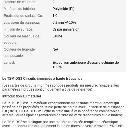
Nombre de couches:
2
Matériau du tableau:
Polyimide (PI)
Épaisseur de surface Cu:
1.0
épaisseur du panneau:
0.2 mm +/-10%
Finition de surface:
Or par immersion
Couleur de masque de
Jaune
soudure:
Couleur de légende
N/A
composante:
Le test:
Expédition antérieure d'essai électrique de
100%
Le TSM-DS3
Circuits imprimés à haute fréquence
(Les cartes de circuits imprimés sont des produits sur mesure, l'image et les
paramètres indiqués sont uniquement à titre de référence)
Introduction au matériel
Le TSM-DS3 est un matériau exceptionnellement stable thermiquement qui
possède des propriétés de faible perte de pointe avec un facteur de dissipation
(DF) de 0,0011 à 10 GHz.Il offre la prévisibilité et la cohérence comparables
aux meilleures époxies renforcées de fibre de verre disponibles sur le marché..
Le TSM-DS3 se distingue par une matière renforcée remplie de céramique
avec une teneur remarquablement faible en fibres de verre d'environ 5%.Cette