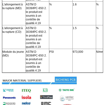
L'allongement à
ASTM D
%
1.6
%
la rupture (MD)
3039/IPC-650 2.
le produit est
soumis à un
contrôle de
qualité.4.19
L'allongement à
ASTM D
%
1.5
%
la rupture (CD)
3039/IPC-650 2.
le produit est
soumis à un
contrôle de
qualité.4.19
Module du jeune
ASTM D
PSI
973,000
N/mm
(MD)
3039/IPC-650 2.
le produit est
soumis à un
contrôle de
qualité.4.19
Module des
ASTM D
PSI
984,000
N/mm
jeunes (CD)
3039/IPC-650 2.
le produit est
soumis à un
contrôle de
qualité.4.19
Ratio de poisson
ASTM D
0.24
(MD)
3039/IPC-650 2.