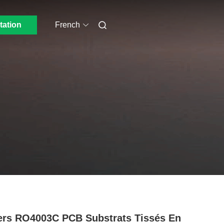
tation
French
rs RO4003C PCB Substrats Tissés En