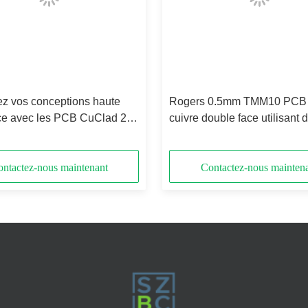
ez vos conceptions haute
Rogers 0.5mm TMM10 PCB
ce avec les PCB CuClad 217
cuivre double face utilisant 
rs
conceptions RF
ntactez-nous maintenant
Contactez-nous mainten