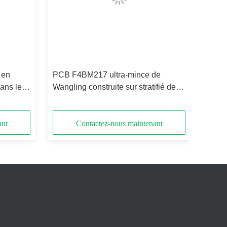
 en
PCB F4BM217 ultra-mince de
dans les
Wangling construite sur stratifié de
3,9 mil avec ENIG
ant
Contactez-nous maintenant