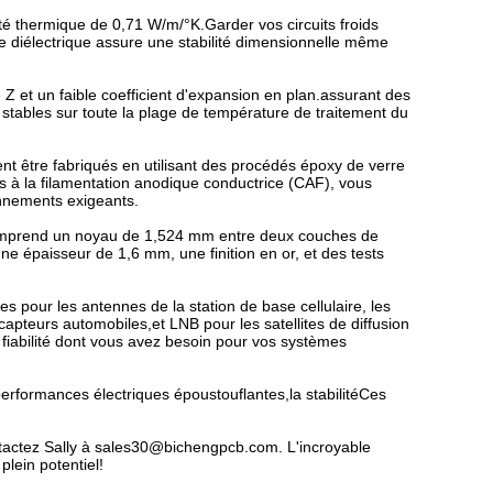
té thermique de 0,71 W/m/°K.Garder vos circuits froids
e diélectrique assure une stabilité dimensionnelle même
 et un faible coefficient d'expansion en plan.assurant des
stables sur toute la plage de température de traitement du
t être fabriqués en utilisant des procédés époxy de verre
ants à la filamentation anodique conductrice (CAF), vous
nnements exigeants.
mprend un noyau de 1,524 mm entre deux couches de
e épaisseur de 1,6 mm, une finition en or, et des tests
s pour les antennes de la station de base cellulaire, les
 capteurs automobiles,et LNB pour les satellites de diffusion
a fiabilité dont vous avez besoin pour vos systèmes
performances électriques époustouflantes,la stabilitéCes
tactez Sally à sales30@bichengpcb.com. L'incroyable
plein potentiel!