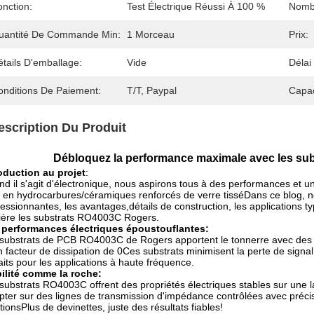
onction:
Test Électrique Réussi À 100 %
Nomb
uantité De Commande Min:
1 Morceau
Prix:
tails D'emballage:
Vide
Délai
onditions De Paiement:
T/T, Paypal
Capac
escription Du Produit
Débloquez la performance maximale avec les su
oduction au projet
:
d il s'agit d'électronique, nous aspirons tous à des performances et 
en hydrocarbures/céramiques renforcés de verre tisséDans ce blog, n
essionnantes, les avantages,détails de construction, les applications 
ière les substrats RO4003C Rogers.
 performances électriques époustouflantes:
substrats de PCB RO4003C de Rogers apportent le tonnerre avec des c
n facteur de dissipation de 0Ces substrats minimisent la perte de signal
aits pour les applications à haute fréquence.
ilité comme la roche:
substrats RO4003C offrent des propriétés électriques stables sur une 
ter sur des lignes de transmission d'impédance contrôlées avec précis
ationsPlus de devinettes, juste des résultats fiables!