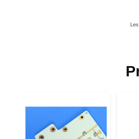
Les
P