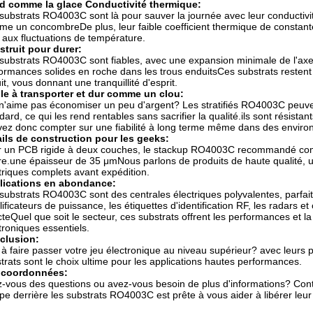
id comme la glace Conductivité thermique:
substrats RO4003C sont là pour sauver la journée avec leur conductivi
e un concombreDe plus, leur faible coefficient thermique de constant
 aux fluctuations de température.
truit pour durer:
substrats RO4003C sont fiables, avec une expansion minimale de l'axe Z
ormances solides en roche dans les trous enduitsCes substrats restent 
uit, vous donnant une tranquillité d'esprit.
le à transporter et dur comme un clou:
n'aime pas économiser un peu d'argent? Les stratifiés RO4003C peuven
dard, ce qui les rend rentables sans sacrifier la qualité.ils sont résist
ez donc compter sur une fiabilité à long terme même dans des enviro
ils de construction pour les geeks:
r un PCB rigide à deux couches, le stackup RO4003C recommandé co
re.une épaisseur de 35 μmNous parlons de produits de haute qualité, un
triques complets avant expédition.
lications en abondance:
substrats RO4003C sont des centrales électriques polyvalentes, parfaite
ificateurs de puissance, les étiquettes d'identification RF, les radars et
cteQuel que soit le secteur, ces substrats offrent les performances et l
troniques essentiels.
clusion:
 à faire passer votre jeu électronique au niveau supérieur? avec leurs 
trats sont le choix ultime pour les applications hautes performances.
 coordonnées:
-vous des questions ou avez-vous besoin de plus d'informations? Con
pe derrière les substrats RO4003C est prête à vous aider à libérer leur 