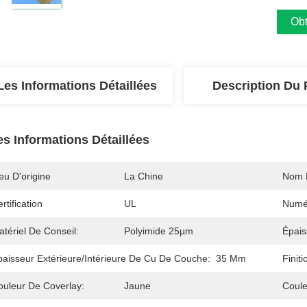
Obt
Les Informations Détaillées
Description Du 
es Informations Détaillées
eu D'origine
La Chine
Nom 
rtification
UL
Numé
tériel De Conseil:
Polyimide 25µm
Épais
paisseur Extérieure/intérieure De Cu De Couche:
35 Μm
Finit
ouleur De Coverlay:
Jaune
Coule