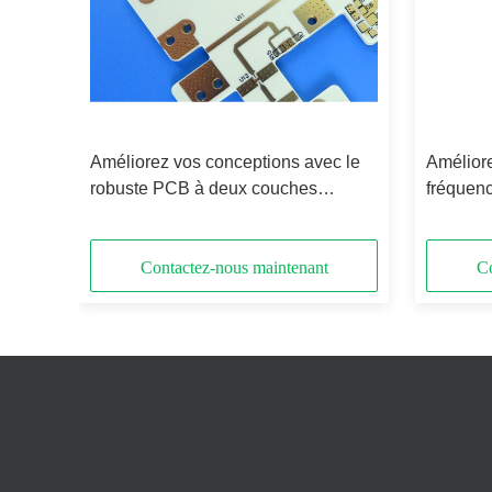
s RF
Améliorez vos conceptions avec le
Amélior
robuste PCB à deux couches
fréquen
RO4835 de Rogers
de Roge
Contactez-nous maintenant
Co