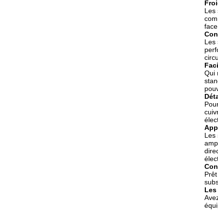
Fro
Les 
comm
face
Cons
Les 
perf
circ
Faci
Qui 
stan
pouv
Déta
Pou
cuiv
élec
App
Les 
ampl
dire
élec
Con
Prêt
subs
Les
Avez
équi