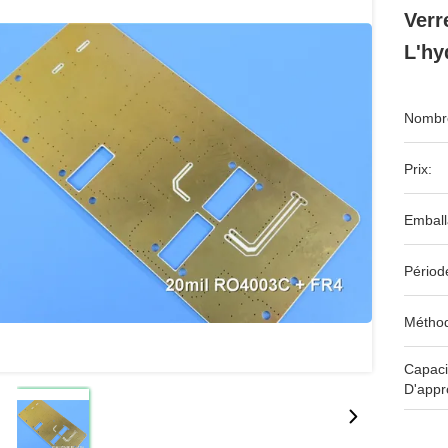
Verr
L'hy
Nombre
Prix:
Emball
Périod
Méthod
Capaci
D'appr