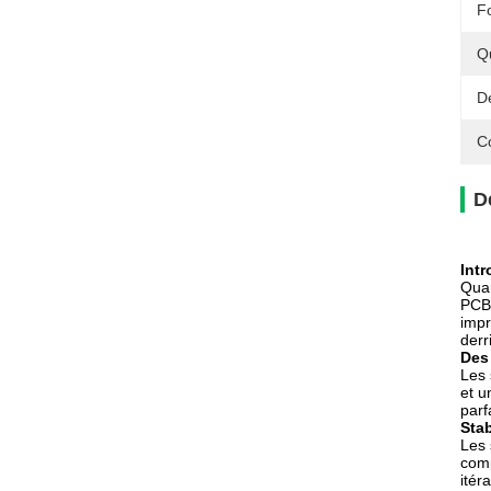
F
Q
Dé
C
D
Intr
Quan
PCB 
impr
derr
Des
Les 
et u
parf
Stab
Les 
comp
itér