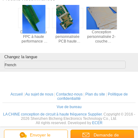
cherchez
Dévoilement du
Conception
Conception
F4BTD
 haute
FPC à haute
personnalisée
personnalisée 2-
Laminé 
ce avec
performance à
PCB haute
couche
Hau
acité de
deux couches
fréquence 4
RT/duroïde 6002
Conduct
t de type
avec masque de
couches hybride
PCB à haute
Thermiqu
écouvrez
cuivre RA et de
DK3.3 – substrat
fréquence 30 mil
Dk 3,5, Df
Changez la langue
atifié
soudure verte
WL-CT330 + FR-4
(0,8 mm) avec
1,25 W/m·K
mique
haute Tg (S1000-
finition en argent
il adapté 
French
bure WL-
2M)
par immersion
circuit im
Dk 3,00,
haute puis
C, -55°C
60°C)
Accueil
|
Au sujet de nous
|
Contactez-nous
|
Plan du site
|
Politique de
confidentialité
Vue de bureau
LA CHINE conception de circuit à haute fréquence Supplier.
Copyright © 2016 -
2026 Shenzhen Bicheng Electronics Technology Co., Ltd.
All rights reserved. Developed by
ECER
Envoyer le
Demande de