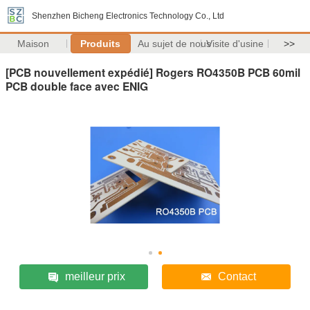
Shenzhen Bicheng Electronics Technology Co., Ltd
Maison
Produits
Au sujet de nous
Visite d'usine
>>
[PCB nouvellement expédié] Rogers RO4350B PCB 60mil
PCB double face avec ENIG
meilleur prix
Contact