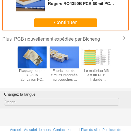
Rogers RO4350B PCB 60mil PCB
double face avec ENIG
Continuer
PCB nouvellement expédiée par Bicheng
Plus
uer des
Plaquage or pur
Fabrication de
Le matériau M6
RO3010 
 en
RF-60A
circuits imprimés
est un PCB
deux co
ique à
fabrication PCB
multicouches et
hybride
construit
rbures à
double face avec
hybrides Rogers
multicouche M6
matériau s
ace 30mil
noyau stratifié
RO4003C LoPro
laminé à haute
de 20 mi
438 à 2
intégré de 50 mil
2 couches 16,7
vitesse et à faible
finition e
Changez la langue
s avec
fabrication
mil avec finition
perte à 14
par imme
on ENIG
ENEPIG pour l'IA
couches avec
French
contrôle
d'impédance
multi-points
Accueil
|
Au sujet de nous
|
Contactez-nous
|
Plan du site
|
Politique de