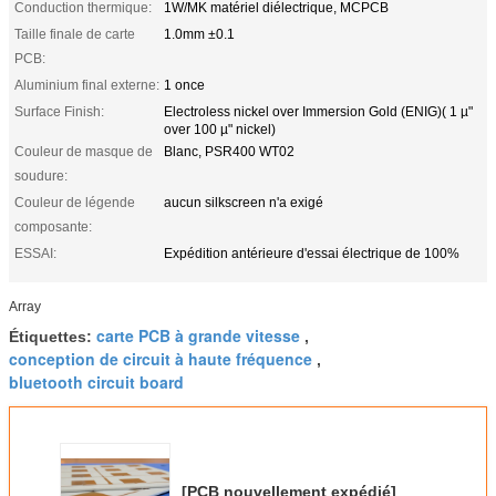
Conduction thermique:
1W/MK matériel diélectrique, MCPCB
Taille finale de carte
1.0mm ±0.1
PCB:
Aluminium final externe:
1 once
Surface Finish:
Electroless nickel over Immersion Gold (ENIG)( 1 µ"
over 100 µ" nickel)
Couleur de masque de
Blanc, PSR400 WT02
soudure:
Couleur de légende
aucun silkscreen n'a exigé
composante:
ESSAI:
Expédition antérieure d'essai électrique de 100%
Array
carte PCB à grande vitesse
Étiquettes:
,
conception de circuit à haute fréquence
,
bluetooth circuit board
[PCB nouvellement expédié]