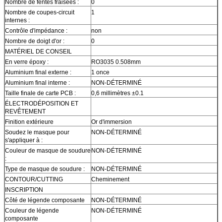
Nombre de fentes fraisées :
0
Nombre de coupes-circuit
1
internes :
Contrôle d'impédance :
non
Nombre de doigt d'or :
0
MATÉRIEL DE CONSEIL
En verre époxy :
RO3035 0.508mm
Aluminium final externe :
1 once
Aluminium final interne :
NON-DÉTERMINÉ
Taille finale de carte PCB :
0,6 millimètres ±0.1
ÉLECTRODÉPOSITION ET
REVÊTEMENT
Finition extérieure
Or d'immersion
Soudez le masque pour
NON-DÉTERMINÉ
s'appliquer à :
Couleur de masque de soudure
NON-DÉTERMINÉ
:
Type de masque de soudure :
NON-DÉTERMINÉ
CONTOUR/CUTTING
Cheminement
INSCRIPTION
Côté de légende composante
NON-DÉTERMINÉ
Couleur de légende
NON-DÉTERMINÉ
composante