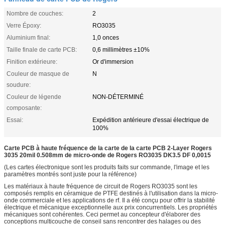
Nombre de couches:
2
Verre Époxy:
RO3035
Aluminium final:
1,0 onces
Taille finale de carte PCB:
0,6 millimètres ±10%
Finition extérieure:
Or d'immersion
Couleur de masque de
N
soudure:
Couleur de légende
NON-DÉTERMINÉ
composante:
Essai:
Expédition antérieure d'essai électrique de
100%
Carte PCB à haute fréquence de la carte de la carte PCB 2-Layer Rogers
3035 20mil 0.508mm de micro-onde de Rogers RO3035 DK3.5 DF 0,0015
(Les cartes électronique sont les produits faits sur commande, l'image et les
paramètres montrés sont juste pour la référence)
Les matériaux à haute fréquence de circuit de Rogers RO3035 sont les
composés remplis en céramique de PTFE destinés à l'utilisation dans la micro-
onde commerciale et les applications de rf. Il a été conçu pour offrir la stabilité
électrique et mécanique exceptionnelle aux prix concurrentiels. Les propriétés
mécaniques sont cohérentes. Ceci permet au concepteur d'élaborer des
conceptions multicouche de conseil sans rencontrer des halages ou des