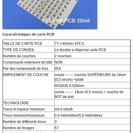
Caractéristiques de carte PCB
TAILLE DE CARTE PCB
77 x 65mm=1PCS
TYPE DE CONSEIL
Le double a dégrossi carte PCB
Nombre de couches
2 couches
Composants extérieurs de bâti
NON
Par des composants de trou
OUI
EMPILEMENT DE COUCHE
cuivre ------- couche SUPÉRIEURE de 18um
(0,5 onces) +plate
RO3035 0.508mm
cuivre ------- 18um (0,5 onces) + couche de
BOT de plat
TECHNOLOGIE
Trace et espace minimum :
mil 6 mils/6
Trous minimum/maximum :
0,4 millimètres/5,0 millimètres
Nombre de différents trous :
3
Nombre de forages :
57