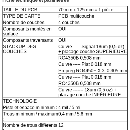
Fiche technique et paramètres
TAILLE DU PCB
70 mm x 125 mm = 1 pièce
TYPE DE CARTE
PCB multicouche
Nombre de couches
4 couches
Composants montés en
OUI
surface
Composants traversants
OUI
STACKUP DES
Cuivre ----- Signal 18um (0,5 oz)
COUCHES
+ placage couche SUPÉRIEURE
RO4350B 0,508 mm
Cuivre ----- Plat 0,018 mm
Prepreg RO4450F X 3, 0,305 mm
Cuivre ----- Plat 0,018 mm
RO4350B 0,508 mm
Cuivre ------- 18um (0,5 oz) +
placage couche INFÉRIEURE
TECHNOLOGIE
Piste et espace minimum :
4 mil / 5 mil
Trous minimum / maximum
0,4 mm / 5,6 mm
:
Nombre de trous différents
12