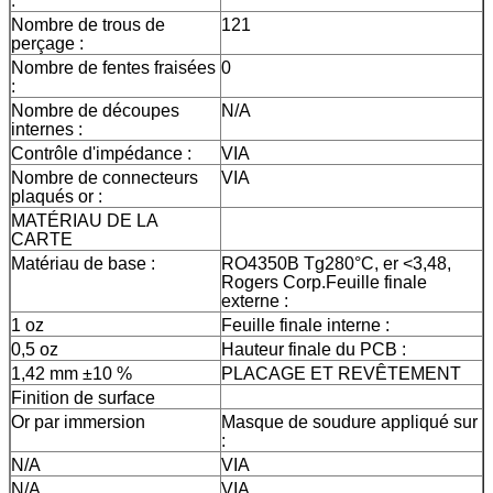
:
Nombre de trous de
121
perçage :
Nombre de fentes fraisées
0
:
Nombre de découpes
N/A
internes :
Contrôle d'impédance :
VIA
Nombre de connecteurs
VIA
plaqués or :
MATÉRIAU DE LA
CARTE
Matériau de base :
RO4350B Tg280°C, er <3,48,
Rogers Corp.Feuille finale
externe :
1 oz
Feuille finale interne :
0,5 oz
Hauteur finale du PCB :
1,42 mm ±10 %
PLACAGE ET REVÊTEMENT
Finition de surface
Or par immersion
Masque de soudure appliqué sur
:
N/A
VIA
N/A
VIA