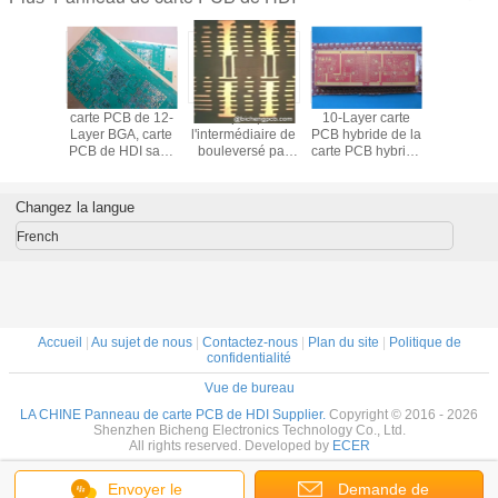
ride et
carte PCB de 12-
Empilé par
10-Layer carte
Carte 
-Layer à
Layer BGA, carte
l'intermédiaire de
PCB hybride de la
haute fré
réquence
PCB de HDI sans
bouleversé par
carte PCB hybride
de 4 co
sur 16mil
visibilité par
l'intermédiaire de
Rogers RO4350
établie su
3C+FR4
l'intermédiaire de,
HDI | Carte PCB
6.6mil+FR4 avec
et 20mil 
'étain
enterré par
de la CARTE PCB
le masque de
avec aveu
Changez la langue
ersion
l'intermédiaire de
1+N+1 HDI |
soudure et l'or
l'interméd
la carte PCB
CARTE PCB de
rouges
pour le dé
French
multicouche, de la
2+N+2 HDI|
d'immersion
rada
carte PCB à haute
Comment
densité
distinguer l'étape
d'interconnexion,
(empilement) de
par l'intermédiaire
la carte PCB de
de et de sa
HDI ?
Accueil
|
Au sujet de nous
|
Contactez-nous
|
Plan du site
|
Politique de
fonction
confidentialité
Vue de bureau
LA CHINE Panneau de carte PCB de HDI Supplier.
Copyright © 2016 - 2026
Shenzhen Bicheng Electronics Technology Co., Ltd.
All rights reserved. Developed by
ECER
Envoyer le
Demande de