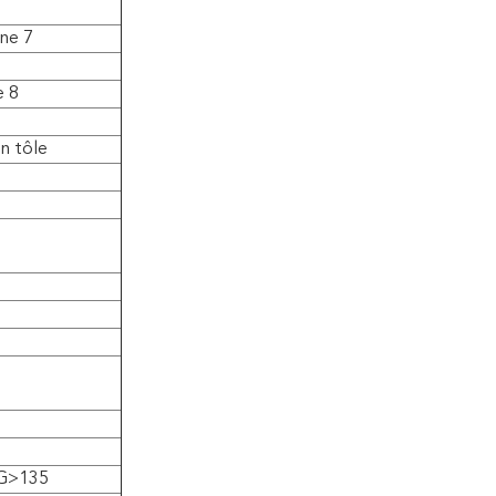
nne 7
e 8
en tôle
TG>135