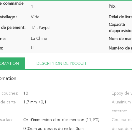
de commande
1
Prix :
mballage :
Vide
Délai de livr
Capacité
 de paiement :
T/T, Paypal
d'approvisi
La Chine
ine:
Nom de mar
UL
n:
Numéro de 
NFOMATION
DESCRIPTION DE PRODUIT
fomation
 couches:
10
Époxy de v
e de carte
1,7 mm ±0,1
Aluminium 
externe:
 surface:
Or d'immersion d'or d'immersion (11,9%)
Couleur d
0.05um au-dessus du nickel 3um
de soudur