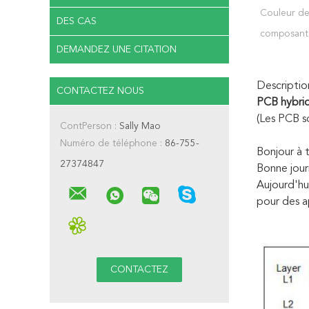
Couleur d
DES CAS
composant
DEMANDEZ UNE CITATION
Descriptio
CONTACTEZ NOUS
PCB hybri
(Les PCB s
ContPerson :
Sally Mao
Numéro de téléphone :
86-755-
Bonjour à 
27374847
Bonne jour
Aujourd'hu
pour des a