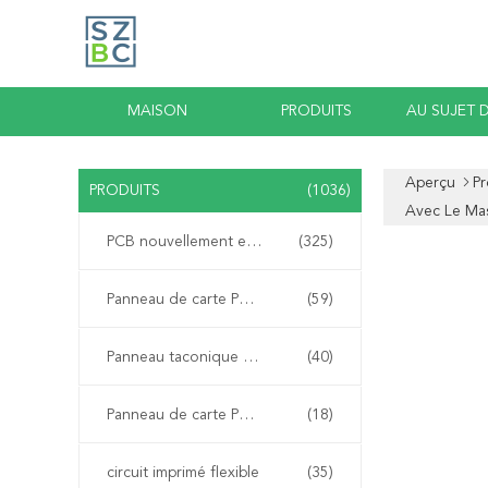
MAISON
PRODUITS
AU SUJET 
Aperçu
Pr
PRODUITS
(1036)
Avec Le Ma
PCB nouvellement expédiée par Bicheng
(325)
Panneau de carte PCB de Rogers
(59)
Panneau taconique de carte PCB
(40)
Panneau de carte PCB de PTFE
(18)
circuit imprimé flexible
(35)