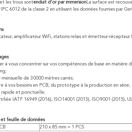
et les trous sont
enduit d'or par immersion
La surface est recouv
IPC 6012 de la classe 2 en utilisant les données fournies par Ger
ns
ateur, amplificateur WiFi, stations relais et émetteur-récepteur 
ages
der à vous concentrer sur vos compétences de base en matière
ng;
é mensuelle de 30000 mètres carrés;
e à vos besoins en PCB, du prototype à la production en série;
n rapide et ponctuelle;
ertifiée IATF 16949 (2016), ISO14001 (2015), ISO9001 (2015), UL
et feuille de données
PCB
210 x 85 mm = 1 PCS