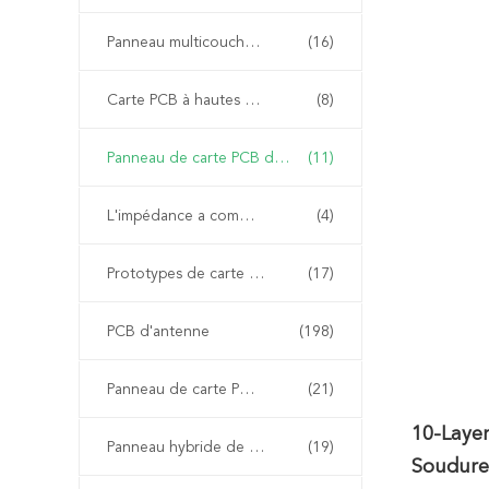
Panneau multicouche de carte PCB
(16)
Carte PCB à hautes températures
(8)
Panneau de carte PCB de HDI
(11)
L'impédance a commandé la carte PCB
(4)
Prototypes de carte PCB
(17)
PCB d'antenne
(198)
Panneau de carte PCB d'Arlon
(21)
10-Laye
Panneau hybride de carte PCB
(19)
Soudure