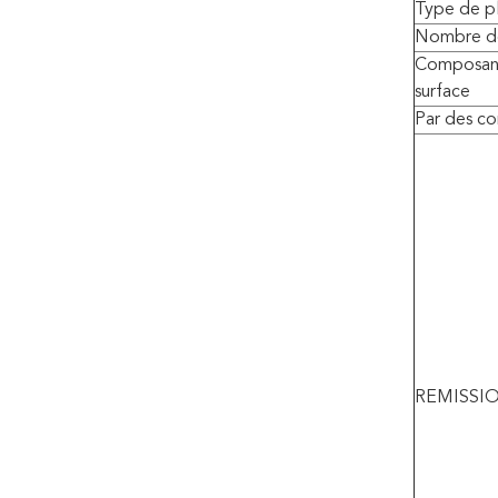
Type de p
Nombre d
Composant
surface
Par des c
REMISSIO