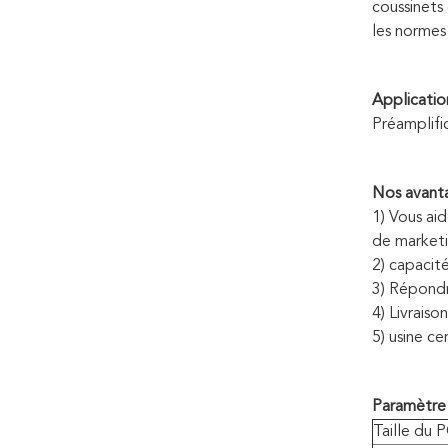
coussinets 
les normes 
Applicatio
Préamplific
Nos avant
1) Vous ai
de marketi
2) capacit
3) Répondr
4) Livraiso
5) usine c
Paramètre 
Taille du 