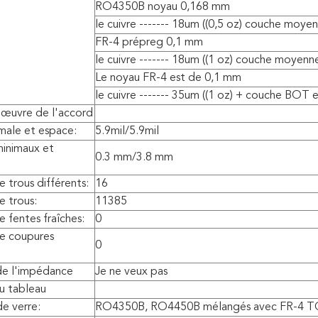
RO4350B noyau 0,168 mm
le cuivre ------- 18um ((0,5 oz) couche moye
FR-4 prépreg 0,1 mm
le cuivre ------- 18um ((1 oz) couche moyenn
Le noyau FR-4 est de 0,1 mm
le cuivre ------- 35um ((1 oz) + couche BOT 
 œuvre de l'accord
male et espace:
5.9mil/5.9mil
minimaux et
0.3 mm/3.8 mm
trous différents:
16
 trous:
11385
fentes fraîches:
0
e coupures
0
de l'impédance
Je ne veux pas
u tableau
e verre:
RO4350B, RO4450B mélangés avec FR-4 