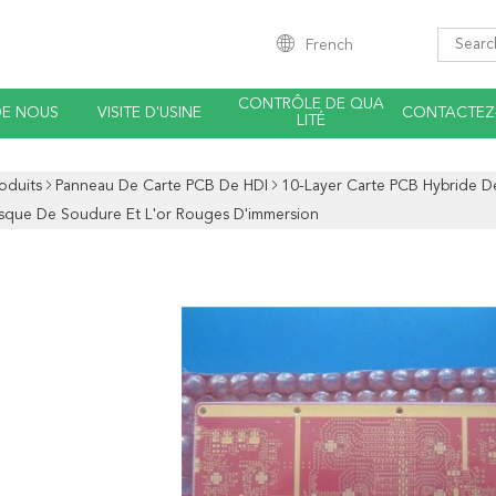
French
CONTRÔLE DE QUA
DE NOUS
VISITE D'USINE
CONTACTEZ
LITÉ
oduits
Panneau De Carte PCB De HDI
10-Layer Carte PCB Hybride D
sque De Soudure Et L'or Rouges D'immersion