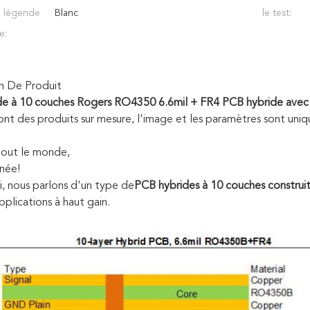
e légende
Blanc
le test:
e:
n De Produit
de à 10 couches Rogers RO4350 6.6mil + FR4 PCB hybride avec
ont des produits sur mesure, l'image et les paramètres sont uniq
tout le monde,
née!
i, nous parlons d'un type de
PCB hybrides à 10 couches construi
pplications à haut gain.