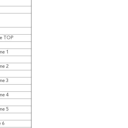
que TOP
nne 1
nne 2
nne 3
nne 4
nne 5
e 6