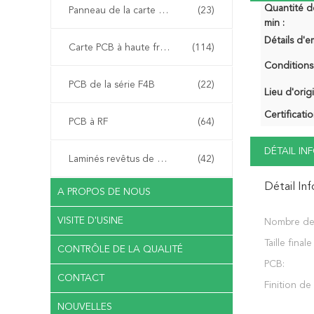
Quantité 
Panneau de la carte PCB FR-4
(23)
min :
Détails d'e
Carte PCB à haute fréquence
(114)
Conditions
PCB de la série F4B
(22)
Lieu d'orig
Certificatio
PCB à RF
(64)
DÉTAIL I
Laminés revêtus de cuivre
(42)
Détail In
A PROPOS DE NOUS
VISITE D'USINE
Nombre de
Taille final
CONTRÔLE DE LA QUALITÉ
PCB:
CONTACT
Finition de
NOUVELLES