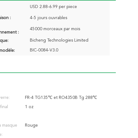
USD 2.88-6.99 per piece
aison :
4-5 jours ouvrables
45000 morceaux par mois
onnement :
Bicheng Technologies Limited
que:
BIC-0084-V3.0
modèle:
erre:
FR-4 TG135℃ et RO4350B Tg 288℃
final
1 oz
u masque
Rouge
e: